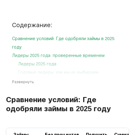
Содержание:
Сравнение условий: Где одобряли займы в 2025
году
Лидеры 2025 года: проверенные временем
Лидеры 2025 года
Годовые лидеры: как мы их выбираем
Проверенные лидеры рынка
Развернуть
Часто задаваемые вопросы
Почему важна статистика за весь 2025 год?
Сравнение условий: Где
Чем лидеры года отличаются от других МФО?
одобряли займы в 2025 году
Актуальны ли эти данные для получения займа
сейчас?
Как выбрать МФО из списка лидеров?
Займы
Без процентов
Получить
Сумма