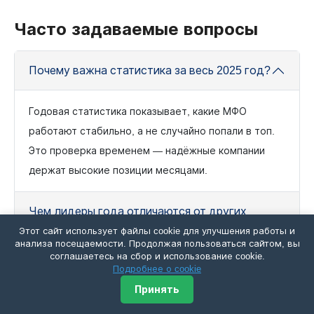
Часто задаваемые вопросы
Почему важна статистика за весь 2025 год?
Годовая статистика показывает, какие МФО
работают стабильно, а не случайно попали в топ.
Это проверка временем — надёжные компании
держат высокие позиции месяцами.
Чем лидеры года отличаются от других
МФО?
Этот сайт использует файлы cookie для улучшения работы и
анализа посещаемости. Продолжая пользоваться сайтом, вы
соглашаетесь на сбор и использование cookie.
Актуальны ли эти данные для получения
Подробнее о cookie
займа сейчас?
Принять