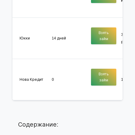
₽
Взять
3000 - 
Юкки
14 дней
займ
руб.
Взять
Нова Кредит
0
1000 - 
займ
Содержание: