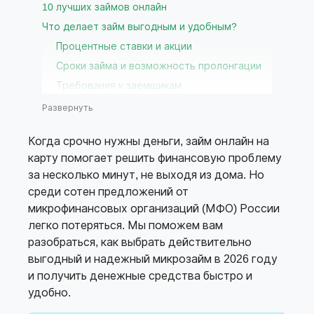
10 лучших займов онлайн
Что делает займ выгодным и удобным?
Процентные ставки и акции
Сроки займа и возможность пролонгации
Требования к заемщикам
Способы получения денежных средств
Развернуть
Способы погашения займа
Когда срочно нужны деньги, займ онлайн на
Отзывы клиентов
карту помогает решить финансовую проблему
Удобство платформы и личный кабинет
за несколько минут, не выходя из дома. Но
Скорость выдачи займа
среди сотен предложений от
Какие займы считаются лучшими в 2026 году?
микрофинансовых организаций (МФО) России
Займы онлайн можно получить в
легко потеряться. Мы поможем вам
разобраться, как выбрать действительно
следующих МФО
выгодный и надежный микрозайм в 2026 году
Займы с лучшими отзывами
и получить денежные средства быстро и
Где лучше взять займ онлайн? Только
удобно.
проверенные МФО!