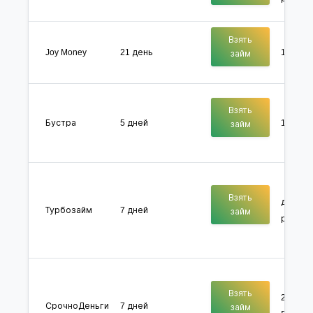
Взять
Joy Money
21 день
100 000
займ
Взять
Бустра
5 дней
1000 - 
займ
Взять
до 100 
Турбозайм
7 дней
займ
руб.
Взять
2000 - 
СрочноДеньги
7 дней
займ