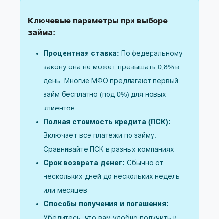
Вопросы и ответы по онлайн-займам
Как выбрать надежное МФО для получения
Ключевые параметры при выборе
займа:
займа?
Что лучше: займ или кредит в банке?
Процентная ставка:
По федеральному
Какие документы необходимы для
закону она не может превышать 0,8% в
получения займа онлайн?
день. Многие МФО предлагают первый
Могу ли я взять займ с плохой кредитной
займ бесплатно (под 0%) для новых
историей (КИ)?
клиентов.
Как быстро я получу деньги на карту?
Полная стоимость кредита (ПСК):
Что будет, если я не смогу погасить займ
Включает все платежи по займу.
вовремя?
Сравнивайте ПСК в разных компаниях.
Безопасно ли предоставлять свои
Срок возврата денег:
Обычно от
персональные данные МФО?
нескольких дней до нескольких недель
или месяцев.
Способы получения и погашения:
Убедитесь, что вам удобно получить и