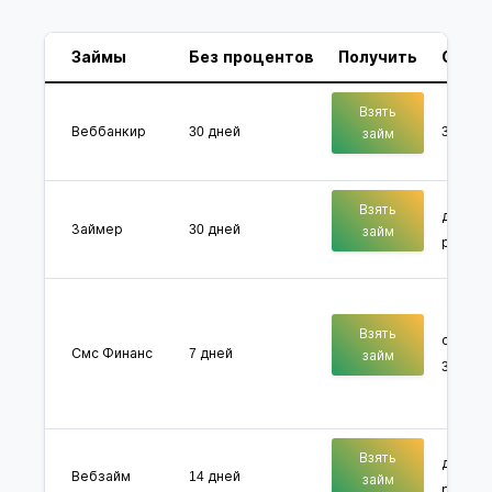
Займы
Без процентов
Получить
Сумм
Взять
Веббанкир
30 дней
3000 - 
займ
Взять
до 30 0
Займер
30 дней
займ
рублей
Взять
от 1000
Смс Финанс
7 дней
займ
30000 
Взять
до 300
Вебзайм
14 дней
займ
рублей