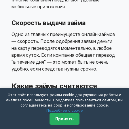
мобильные приложения.
Скорость выдачи займа
Одно из главных преимуществ онлайн-займов
— скорость. После одобрения заявки деньги
на карту переводятся моментально, в любое
время суток. Если компания обещает перевод
"в течение дня" — это может быть не очень
удобно, если средства нужны срочно.
Какие займы считаются
лучшими в 2026 году?
Этот сайт использует файлы cookie для улучшения работы и
анализа посещаемости. Продолжая пользоваться сайтом, вы
соглашаетесь на сбор и использование cookie.
Лучшие онлайн займы сочетают минимальные
Подробнее о cookie
ставки (в идеале первый займ бесплатно),
Принять
быстрое одобрение (до 15-20 минут),
моментальное получение денег на карту и