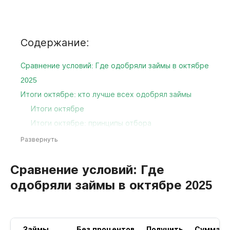
Содержание:
Сравнение условий: Где одобряли займы в октябре
2025
Итоги октябре: кто лучше всех одобрял займы
Итоги октябре
Итоги октябре: принципы отбора
Топ МФО для получения займа
Развернуть
Часто задаваемые вопросы
Зачем нужна статистика за октябре?
Сравнение условий: Где
Актуальны ли эти МФО для получения займа
одобряли займы в октябре 2025
сейчас?
Чем итоги месяца лучше текущей статистики?
Как использовать эту информацию при выборе
Займы
Без процентов
Получить
Сумма