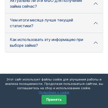
Актуальны ли эти МФО для получения
займа сейчас?
Чем итоги месяца лучше текущей
статистики?
Как использовать эту информацию при
выборе займа?
Этот сайт использует файлы cookie для улучшения работы и
анализа посещаемости. Продолжая пользоваться сайтом, вы
Подберите микрозайм
соглашаетесь на сбор и использование cookie.
Подробнее о cookie
Принять