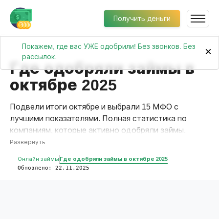
Получить деньги
Покажем, где вас УЖЕ одобрили! Без звонков. Без
×
рассылок.
Где одобряли займы в
октябре 2025
Подвели итоги октябре и выбрали 15 МФО с
лучшими показателями. Полная статистика по
компаниям, которые активно одобряли займы.
Проверенные данные для правильного выбора.
Развернуть
Онлайн займы
Где одобряли займы в октябре 2025
Обновлено: 22.11.2025