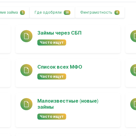
мме займа
Где одобряли
Финграмотность
1
18
4
Займы через СБП
Часто ищут
Список всех МФО
Часто ищут
Малоизвестные (новые)
займы
Часто ищут