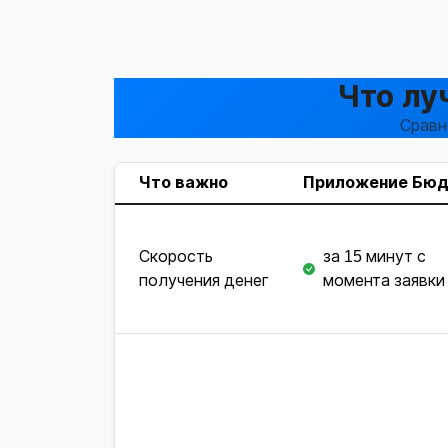
Что лу
Сравн
Что важно
Приложение Бю
Скорость
за 15 минут с
получения денег
момента заявки