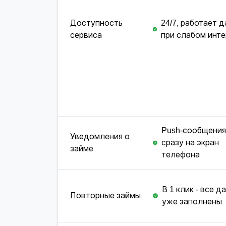
Доступность
24/7, работает 
сервиса
при слабом инт
Push-сообщения
Уведомления о
сразу на экран
займе
телефона
В 1 клик - все д
Повторные займы
уже заполнены