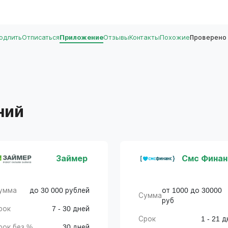
одлить
Отписаться
Приложение
Отзывы
Контакты
Похожие
Проверено
ний
Займер
Смс Финан
умма
до 30 000 рублей
от 1000 до 30000
Сумма
руб
рок
7 - 30 дней
Срок
1 - 21 д
рок без %
30 дней