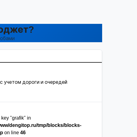
Бюджет?
собами
 с учетом дороги и очередей
key "grafik" in
www/dengitop.ru/tmp/blocks/blocks-
hp
on line
46