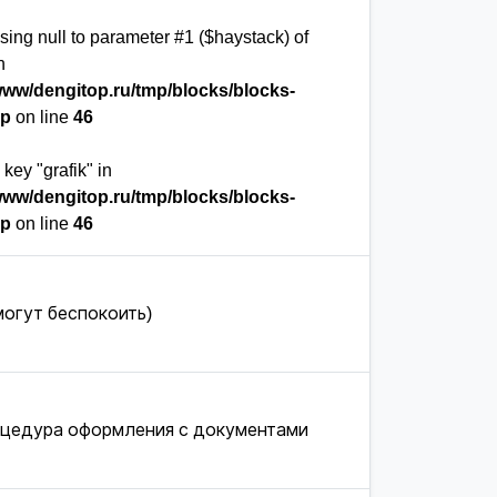
ssing null to parameter #1 ($haystack) of
n
www/dengitop.ru/tmp/blocks/blocks-
hp
on line
46
key "grafik" in
www/dengitop.ru/tmp/blocks/blocks-
hp
on line
46
могут беспокоить)
оцедура оформления с документами