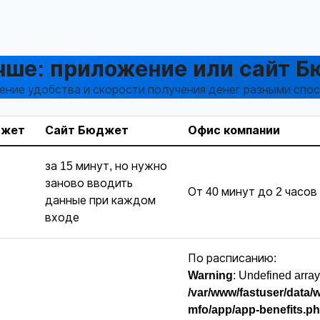
чше: приложение или сайт 
ение удобства и скорости получения денег разными спо
джет
Сайт Бюджет
Офис компании
за 15 минут, но нужно
заново вводить
От 40 минут до 2 часов
данные при каждом
входе
По расписанию:
Warning
: Undefined array 
/var/www/fastuser/data/
mfo/app/app-benefits.p