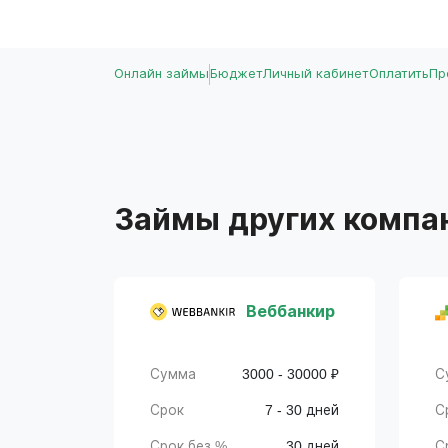
Онлайн займы
Бюджет
Личный кабинет
Оплатить
Пр
Займы других компа
Веббанкир
Сумма
3000 - 30000 ₽
С
Срок
7 - 30 дней
С
Срок без %
30 дней
С