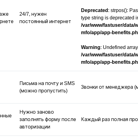
Deprecated
: strpos(): Pa
даже
24/7, нужен
type string is deprecated i
ернете
постоянный интернет
/var/www/fastuser/data/
mfo/app/app-benefits.p
Warning
: Undefined array 
/var/www/fastuser/data/
mfo/app/app-benefits.p
Письма на почту и SMS
Звонки от менеджера (
(можно пропустить)
Нужно заново
анные
заполнять форму после
Каждый раз полная пр
авторизации