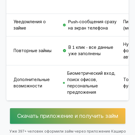
Уведомления о
Push-сообщения сразу
Письм
займе
на экран телефона
(мож
Нужн
В 1 клик - все данные
Повторные займы
форм
уже заполнены
авто
Биометрический вход,
Дополнительные
поиск офисов,
Толь
возможности
персональные
функц
предложения
Скачать приложение и получить займ
Уже 397+ человек оформили займ через приложение Каширо