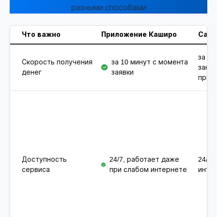
разными способами
Что важно
Приложение Каширо
Сайт
за 10
Скорость получения
за 10 минут с момента
зано
денег
заявки
при 
Доступность
24/7, работает даже
24/7,
сервиса
при слабом интернете
инте