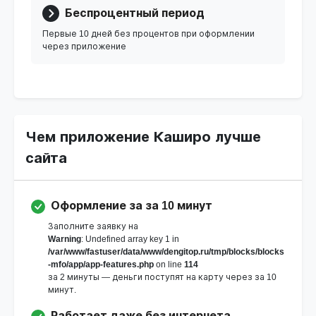
Беспроцентный период
Первые 10 дней без процентов при оформлении
через приложение
Чем приложение Каширо лучше
сайта
Оформление за за 10 минут
Заполните заявку на
Warning
: Undefined array key 1 in
/var/www/fastuser/data/www/dengitop.ru/tmp/blocks/blocks
-mfo/app/app-features.php
on line
114
за 2 минуты — деньги поступят на карту через за 10
минут.
Работает даже без интернета