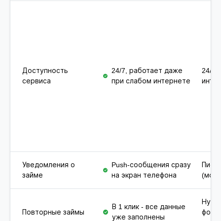
Доступность
24/7, работает даже
24/7,
сервиса
при слабом интернете
инте
Уведомления о
Push-сообщения сразу
Письм
займе
на экран телефона
(мож
Нужн
В 1 клик - все данные
Повторные займы
форм
уже заполнены