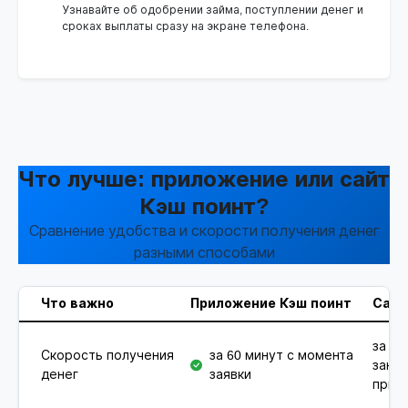
Узнавайте об одобрении займа, поступлении денег и
сроках выплаты сразу на экране телефона.
Что лучше: приложение или сайт
Кэш поинт?
Сравнение удобства и скорости получения денег
разными способами
Что важно
Приложение Кэш поинт
Сайт
за 60
Скорость получения
за 60 минут с момента
зано
денег
заявки
при 