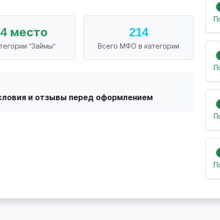
П
34 место
214
атегории "Займы"
Всего МФО в категории
П
словия и отзывы перед оформлением
П
П