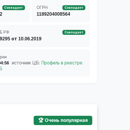
ОГРН
Совпадает
Совпадает
2
1189204008564
Б РФ
Совпадает
9295 от 10.06.2019
рки
04:56
источник ЦБ:
Профиль в реестре
Б
🏆 Очень популярная