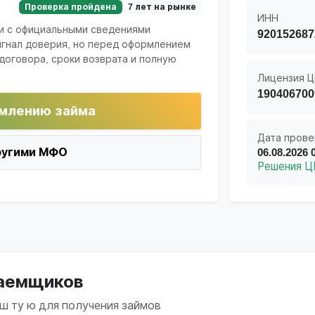
Проверка пройдена
7 лет на рынке
ИНН
и с официальными сведениями
920152687
игнал доверия, но перед оформлением
договора, сроки возврата и полную
Лицензия Ц
190406700
млению займа
Дата прове
ругими МФО
06.08.2026 
Решения Ц
заемщиков
эш ту ю для получения займов