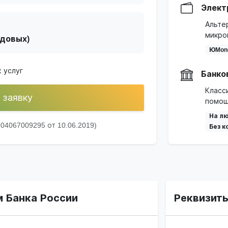
Элект
Альте
микро
одовых)
ЮMon
 услуг
Банко
Класс
 заявку
помощ
На лю
4067009295 от 10.06.2019)
Без к
 Банка России
Реквизит