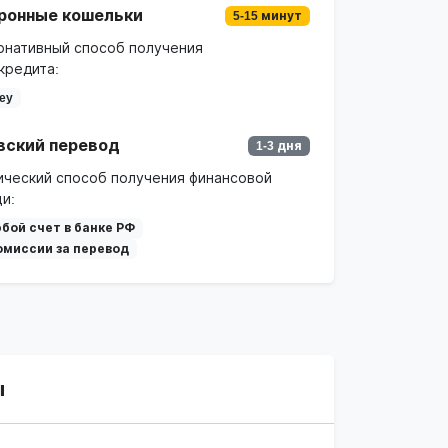
ронные кошельки
5-15 минут
рнативный способ получения
кредита:
ey
вский перевод
1-3 дня
ический способ получения финансовой
и:
бой счет в банке РФ
омиссии за перевод
ы