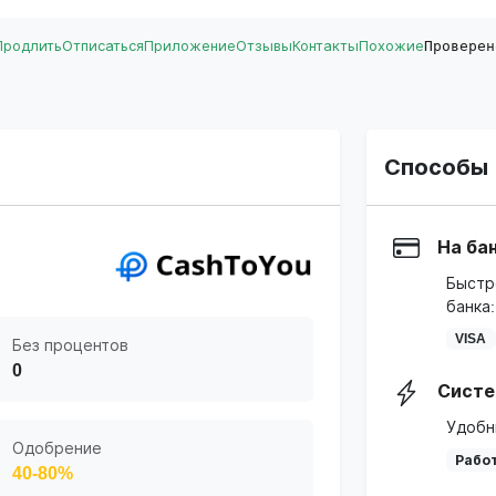
Продлить
Отписаться
Приложение
Отзывы
Контакты
Похожие
Проверен
Способы 
На ба
Быстр
банка:
VISA
Без процентов
0
Систе
Удобн
Одобрение
Работ
40-80%