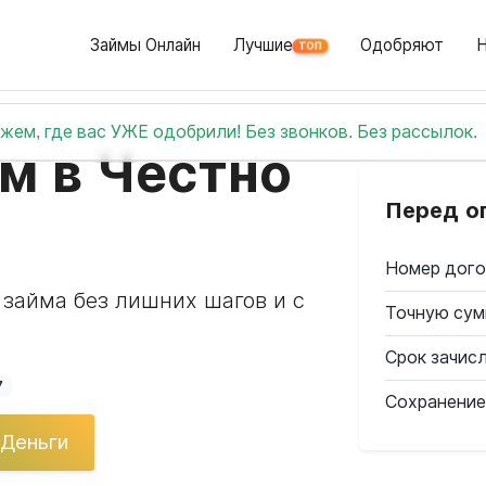
Займы Онлайн
Лучшие
Одобряют
ТОП
жем, где вас УЖЕ одобрили! Без звонков. Без рассылок.
м в Честно
Перед о
Номер дого
 займа без лишних шагов и с
Точную сум
Срок зачис
7
Сохранение
 Деньги