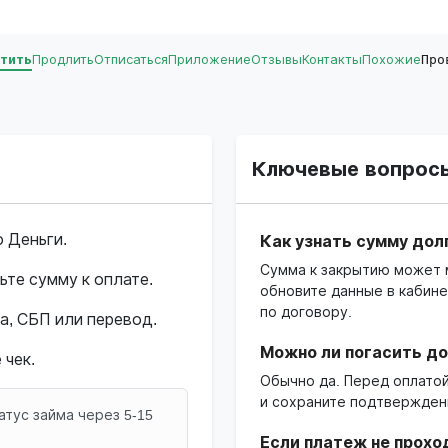
тить
Продлить
Отписаться
Приложение
Отзывы
Контакты
Похожие
Про
Ключевые вопрос
 Деньги.
Как узнать сумму дол
Сумма к закрытию может 
ьте сумму к оплате.
обновите данные в кабине
по договору.
а, СБП или перевод.
Можно ли погасить д
 чек.
Обычно да. Перед оплато
и сохраните подтвержден
атус займа через 5-15
Если платеж не прохо