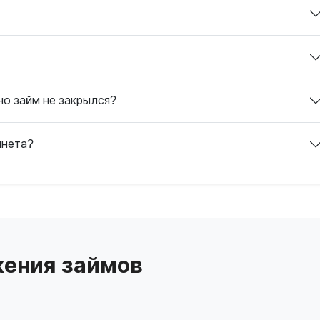
но займ не закрылся?
инета?
ения займов