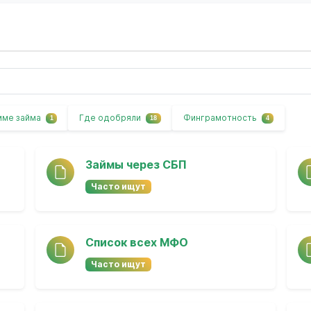
мме займа
Где одобряли
Финграмотность
1
18
4
Займы через СБП
Часто ищут
Список всех МФО
Часто ищут