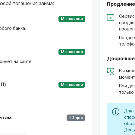
особ погашения займа:
Продление
Сервис
Мгновенно
продле
юбого банка:
процен
Продле
телефо
Мгновенно
Досрочное
бинет на сайте:
Вы мож
момент
П)
Мгновенно
При до
только
Для 
спос
итам
1-3 дня
обра
День