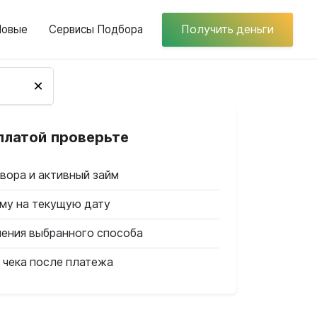
Новые
Сервисы Подбора
Получить деньги
×
платой проверьте
вора и активный займ
му на текущую дату
ления выбранного способа
 чека после платежа