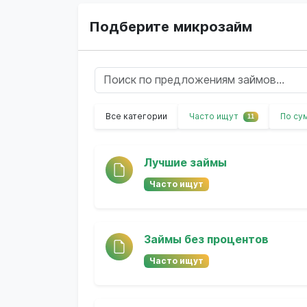
Подберите микрозайм
Все категории
Часто ищут
По су
11
Лучшие займы
Часто ищут
Займы без процентов
Часто ищут