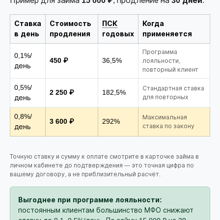
Пример для займа
15 000 ₽
, продление на
30 дней
:
Ставка
Стоимость
ПСК
Когда
в день
продления
годовых
применяется
Программа
0,1%/
450 ₽
36,5%
лояльности,
день
повторный клиент
0,5%/
Стандартная ставка
2 250 ₽
182,5%
день
для повторных
0,8%/
Максимальная
3 600 ₽
292%
день
ставка по закону
Точную ставку и сумму к оплате смотрите в карточке займа в
личном кабинете до подтверждения — это точная цифра по
вашему договору, а не приблизительный расчёт.
Выгоднее при программе лояльности:
постоянным клиентам большинство МФО снижают