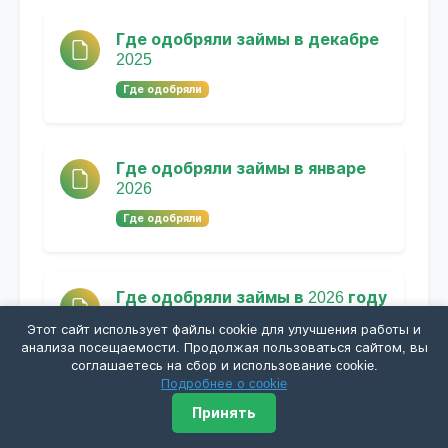
Где одобряли займы в декабре
2025
Где одобряли
Где одобряли займы в январе
2026
Где одобряли
Где одобряли займы в 2026 году
Где одобряли
Этот сайт использует файлы cookie для улучшения работы и
анализа посещаемости. Продолжая пользоваться сайтом, вы
соглашаетесь на сбор и использование cookie.
Подробнее о cookie
Где одобряли займы в феврале
Принять
2026