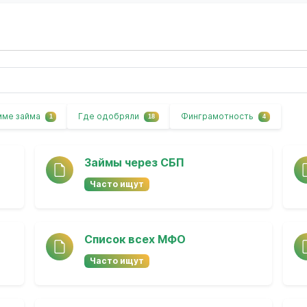
мме займа
Где одобряли
Финграмотность
1
18
4
Займы через СБП
Часто ищут
Список всех МФО
Часто ищут