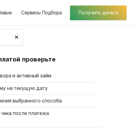
Новые
Сервисы Подбора
Получить деньги
×
платой проверьте
вора и активный займ
му на текущую дату
ления выбранного способа
 чека после платежа