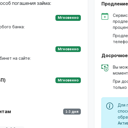
особ погашения займа:
Продление
Сервис
Мгновенно
продле
юбого банка:
процен
Продле
телефо
Мгновенно
Досрочное
бинет на сайте:
Вы мож
момент
П)
Мгновенно
При до
только
Для 
спос
итам
1-3 дня
обра
Акти