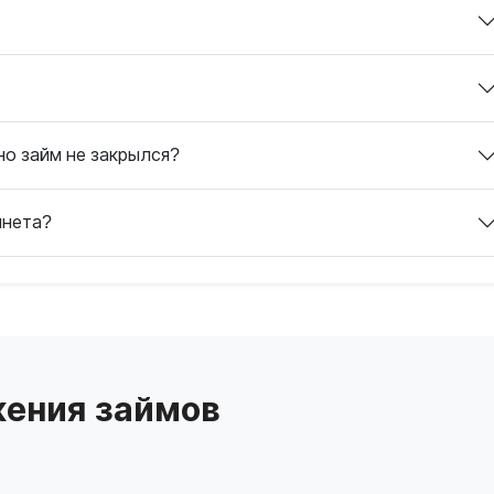
но займ не закрылся?
инета?
ения займов