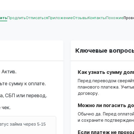
ить
Продлить
Отписаться
Приложение
Отзывы
Контакты
Похожие
Пров
Ключевые вопрос
 Актив.
Как узнать сумму дол
Перед переводом сверяйте
ьте сумму к оплате.
планового платежа. Учиты
договору.
а, СБП или перевод.
Можно ли погасить д
 чек.
Обычно да. Перед оплато
и сохраните подтвержден
атус займа через 5-15
Если платеж не прохо