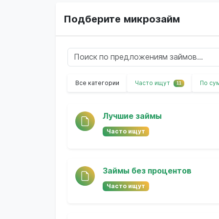
Подберите микрозайм
Все категории
Часто ищут
По су
11
Лучшие займы
Часто ищут
Займы без процентов
Часто ищут