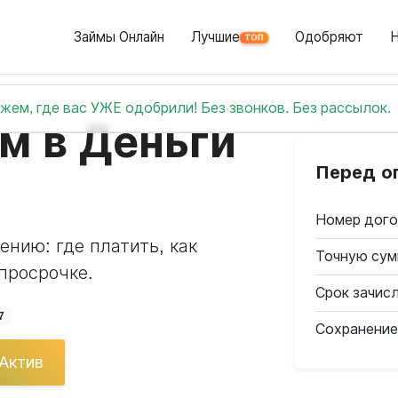
Займы Онлайн
Лучшие
Одобряют
ТОП
жем, где вас УЖЕ одобрили! Без звонков. Без рассылок.
м в Деньги
Перед о
Номер дого
нию: где платить, как
Точную сум
 просрочке.
Срок зачис
7
Сохранение
 Актив