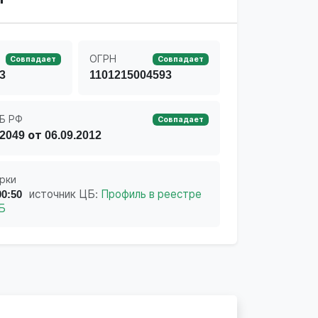
ОГРН
Совпадает
Совпадает
3
1101215004593
Б РФ
Совпадает
2049 от 06.09.2012
рки
00:50
источник ЦБ:
Профиль в реестре
Б