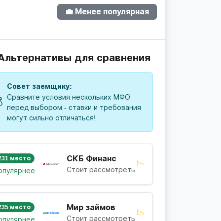
💼 Менее популярная
 Альтернативы для сравнения
Совет заемщику:
Сравните условия нескольких МФО

перед выбором - ставки и требования
могут сильно отличаться!
СКБ Финанс
231 место
📉
Стоит рассмотреть
опулярнее
Мир займов
235 место
📉
Стоит рассмотреть
опулярнее