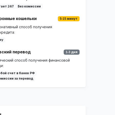
ает 24/7
Без комиссии
ронные кошельки
5-15 минут
рнативный способ получения
кредита:
ey
вский перевод
1-3 дня
ический способ получения финансовой
и:
бой счет в банке РФ
омиссии за перевод
ы