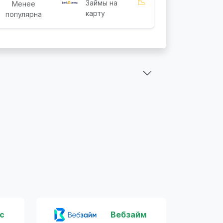
📉
Займы на
Менее
карту
популярна
с
Вебзайм