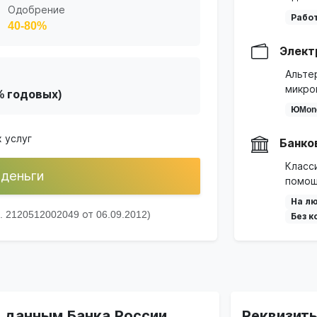
Одобрение
Работ
40-80%
Элект
Альте
микро
2% годовых)
ЮMon
 услуг
Банко
Класс
 деньги
помощ
На лю
2120512002049 от 06.09.2012)
Без к
о данным Банка России
Реквизит