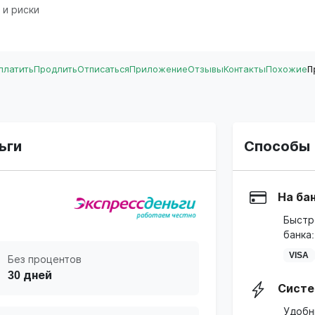
 и риски
платить
Продлить
Отписаться
Приложение
Отзывы
Контакты
Похожие
П
ьги
Способы 
На ба
Быстр
банка:
VISA
Без процентов
30 дней
Систе
Удобн