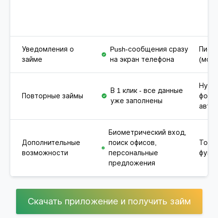
Уведомления о
Push-сообщения сразу
Письм
займе
на экран телефона
(мож
Нужн
В 1 клик - все данные
Повторные займы
форм
уже заполнены
авто
Биометрический вход,
Дополнительные
поиск офисов,
Толь
возможности
персональные
функц
предложения
Скачать приложение и получить займ