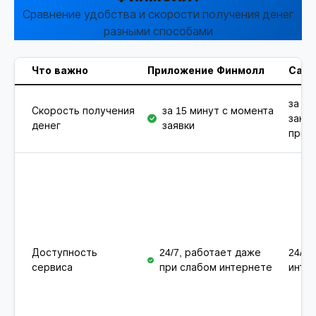
Сравнение удобства и скорости получения денег
разными способами
Что важно
Приложение Финмолл
Сайт
за 15
Скорость получения
за 15 минут с момента
зано
денег
заявки
при 
Доступность
24/7, работает даже
24/7,
сервиса
при слабом интернете
инте