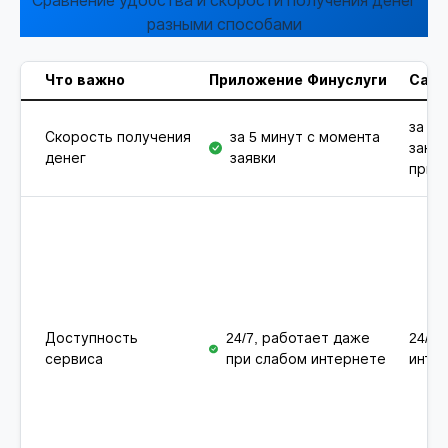
Сравнение удобства и скорости получения денег
разными способами
Что важно
Приложение Финуслуги
Сайт
за 5 
Скорость получения
за 5 минут с момента
зано
денег
заявки
при 
Доступность
24/7, работает даже
24/7,
сервиса
при слабом интернете
инте