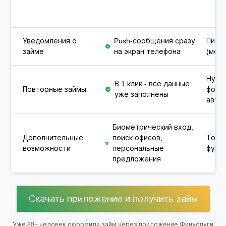
Уведомления о
Push-сообщения сразу
Письм
займе
на экран телефона
(мож
Нужн
В 1 клик - все данные
Повторные займы
форм
уже заполнены
авто
Биометрический вход,
Дополнительные
поиск офисов,
Толь
возможности
персональные
функц
предложения
Скачать приложение и получить займ
Уже 80+ человек оформили займ через приложение Финуслуги