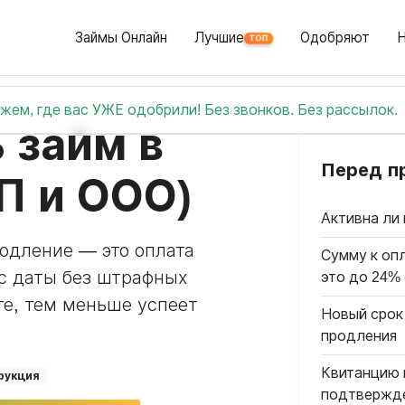
Займы Онлайн
Лучшие
Одобряют
ТОП
жем, где вас УЖЕ одобрили! Без звонков. Без рассылок.
 займ в
Перед п
ИП и ООО)
Активна ли 
родление — это оплата
Сумму к опл
с даты без штрафных
это до 24%
е, тем меньше успеет
Новый срок
продления
Квитанцию 
рукция
подтвержд