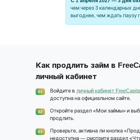
С 1 апреля 2027 — 3 дня о
чем через 3 календарных дн
выгоднее, чем ждать паузу 
Как продлить займ в FreeCa
личный кабинет
Войдите в
личный кабинет FreeCapita
01
доступна на официальном сайте.
Откройте раздел «Мои займы» и выб
02
продлить.
Проверьте, активна ли кнопка «Прод
03
недоступна — смотрите раздел «Что