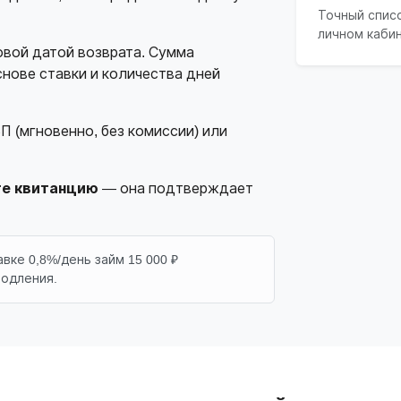
Точный спис
личном каби
овой датой возврата. Сумма
нове ставки и количества дней
П (мгновенно, без комиссии) или
те квитанцию
— она подтверждает
ке 0,8%/день займ 15 000 ₽
родления.