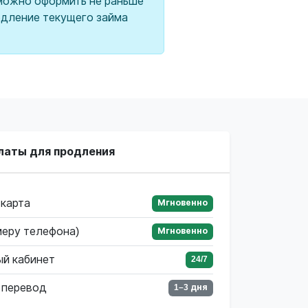
можно оформить не раньше
родление текущего займа
латы для продления
 карта
Мгновенно
меру телефона)
Мгновенно
ый кабинет
24/7
 перевод
1–3 дня