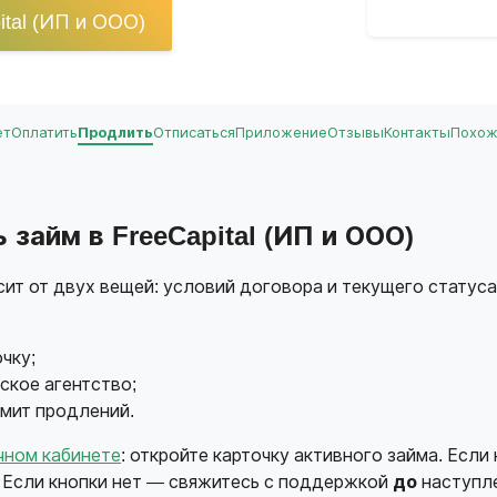
tal (ИП и ООО)
ет
Оплатить
Продлить
Отписаться
Приложение
Отзывы
Контакты
Похо
займ в FreeCapital (ИП и ООО)
ит от двух вещей: условий договора и текущего статус
чку;
ское агентство;
имит продлений.
чном кабинете
: откройте карточку активного займа. Есл
. Если кнопки нет — свяжитесь с поддержкой
до
наступле