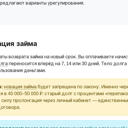
предлагают варианты урегулирования.
ация займа
ты возврата займа на новый срок. Вы оплачиваете начи
олга
переносится вперёд на 7, 14 или 30 дней. Тело долг
ользования деньгами.
а:
новация займа
будет запрещена по закону. Именно чере
ся в 40 000–50 000 ₽: старый долг с процентами «перепа
в силу пролонгация через личный кабинет — единственны
договора.