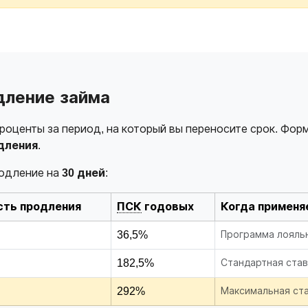
дление займа
оценты за период, на который вы переносите срок. Фор
дления
.
родление на
30 дней
:
ть продления
ПСК
годовых
Когда применя
36,5%
Программа лояльн
182,5%
Стандартная став
292%
Максимальная ста