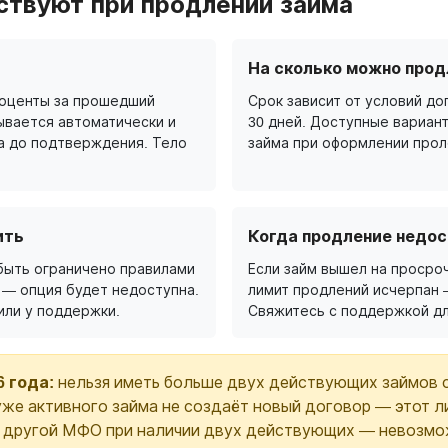
ствуют при продлении займа
На сколько можно прод
роценты за прошедший
Срок зависит от условий дог
ывается автоматически и
30 дней. Доступные вариан
а до подтверждения. Тело
займа при оформлении прол
ить
Когда продление недос
быть ограничено правилами
Если займ вышел на просроч
 — опция будет недоступна.
лимит продлений исчерпан 
или у поддержки.
Свяжитесь с поддержкой дл
6 года:
нельзя иметь больше двух действующих займов 
же активного займа не создаёт новый договор — этот л
в другой МФО при наличии двух действующих — невозмо