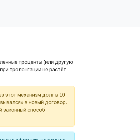
сленные проценты (или другую
а при пролонгации не растёт —
з этот механизм долг в 10
ковывался» в новый договор.
й законный способ