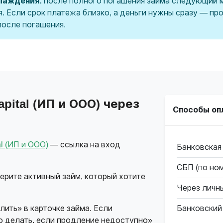
хлаждения:
после полного погашения займа следующий 
я. Если срок платежа близко, а деньги нужны сразу — п
после погашения.
pital (ИП и ООО) через
Способы оп
l (ИП и ООО)
— ссылка на вход
Банковская
СБП (по но
ерите активный займ, который хотите
Через личн
лить» в карточке займа. Если
Банковский
 делать, если продление недоступно»