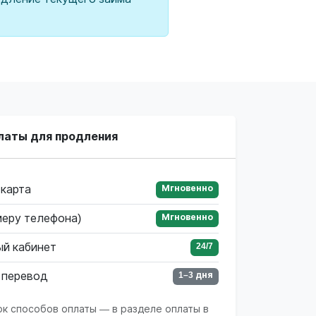
латы для продления
 карта
Мгновенно
меру телефона)
Мгновенно
ый кабинет
24/7
 перевод
1–3 дня
ок способов оплаты — в разделе оплаты в