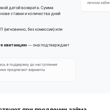
личном каби
овой датой возврата. Сумма
нове ставки и количества дней
П (мгновенно, без комиссии) или
те квитанцию
— она подтверждает
тесь в поддержку до наступления
тнее предлагают варианты
ствуют при продлении займа