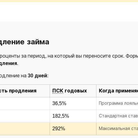
дление займа
оценты за период, на который вы переносите срок. Фор
дления
.
родление на
30 дней
:
ть продления
ПСК
годовых
Когда применя
36,5%
Программа лояльн
182,5%
Стандартная став
292%
Максимальная ста