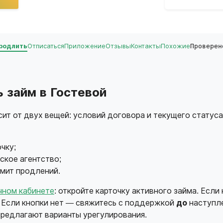
родлить
Отписаться
Приложение
Отзывы
Контакты
Похожие
Проверен
 займ в Гостевой
ит от двух вещей: условий договора и текущего статус
чку;
ское агентство;
имит продлений.
чном кабинете
: откройте карточку активного займа. Есл
. Если кнопки нет — свяжитесь с поддержкой
до
наступле
предлагают варианты урегулирования.