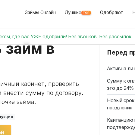
Займы Онлайн
Лучшие
Одобряют
ТОП
жем, где вас УЖЕ одобрили! Без звонков. Без рассылок.
 займ в
Перед п
Активна ли 
Сумму к опл
личный кабинет, проверить
это до 24%
 внести сумму по договору.
Новый срок
точке займа.
продления
рукция
Квитанцию 
подтвержд
ой