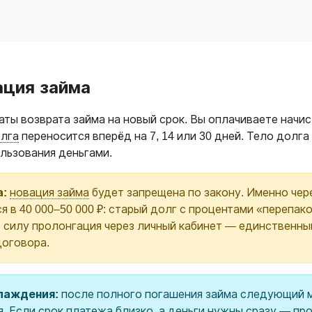
ация займа
ты возврата займа на новый срок. Вы оплачиваете начи
олга
переносится вперёд на 7, 14 или 30 дней. Тело долг
ользования деньгами.
а:
новация займа
будет запрещена по закону. Именно чере
ся в 40 000–50 000 ₽: старый долг с процентами «перепа
в силу пролонгация через личный кабинет — единственны
договора.
хлаждения:
после полного погашения займа следующий 
я. Если срок платежа близко, а деньги нужны сразу — п