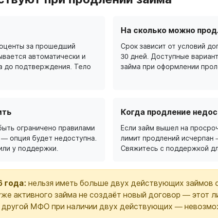
На сколько можно прод
роценты за прошедший
Срок зависит от условий дог
ывается автоматически и
30 дней. Доступные вариан
а до подтверждения. Тело
займа при оформлении прол
ить
Когда продление недос
быть ограничено правилами
Если займ вышел на просроч
 — опция будет недоступна.
лимит продлений исчерпан 
или у поддержки.
Свяжитесь с поддержкой дл
6 года:
нельзя иметь больше двух действующих займов 
же активного займа не создаёт новый договор — этот л
в другой МФО при наличии двух действующих — невозмо