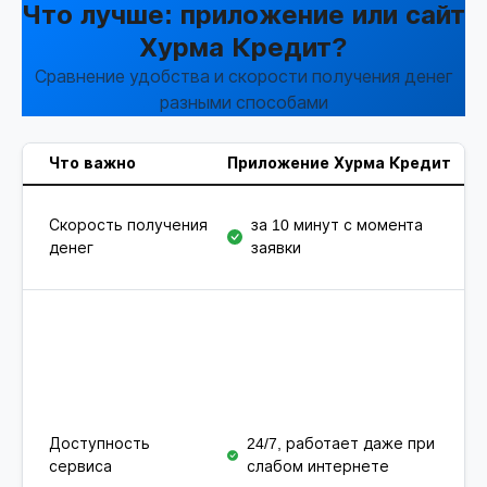
Что лучше: приложение или сайт
Хурма Кредит?
Сравнение удобства и скорости получения денег
разными способами
Что важно
Приложение Хурма Кредит
С
за
Скорость получения
за 10 минут с момента
за
денег
заявки
пр
Доступность
24/7, работает даже при
24
сервиса
слабом интернете
ин