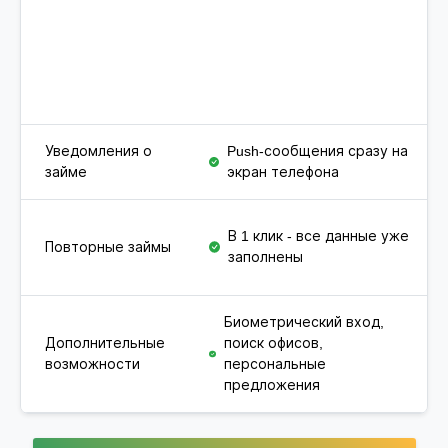
Уведомления о
Push-сообщения сразу на
Пи
займе
экран телефона
(м
Ну
В 1 клик - все данные уже
Повторные займы
фо
заполнены
ав
Биометрический вход,
Дополнительные
поиск офисов,
То
возможности
персональные
фу
предложения