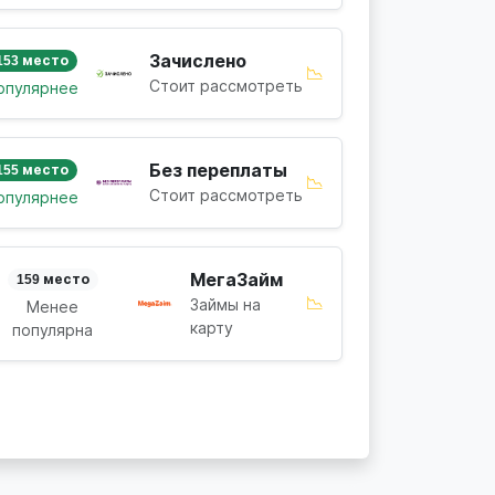
Зачислено
153 место
📉
Стоит рассмотреть
опулярнее
Без переплаты
155 место
📉
Стоит рассмотреть
опулярнее
МегаЗайм
159 место
📉
Займы на
Менее
карту
популярна