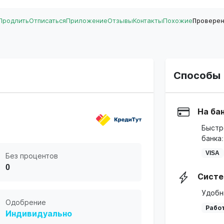
Продлить
Отписаться
Приложение
Отзывы
Контакты
Похожие
Провере
Способы 
На ба
Быстр
банка:
VISA
Без процентов
0
Систе
Удобн
Одобрение
Работ
Индивидуально