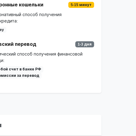
ронные кошельки
5-15 минут
рнативный способ получения
кредита:
ey
вский перевод
1-3 дня
ический способ получения финансовой
и:
бой счет в банке РФ
омиссии за перевод
ы