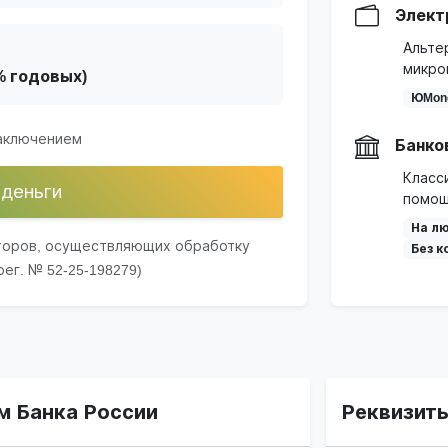
Элект
Альте
микро
2% годовых)
ЮMon
заключением
Банко
Класс
 деньги
помощ
На лю
торов, осуществляющих обработку
Без к
ег. № 52-25-198279)
м Банка России
Реквизит