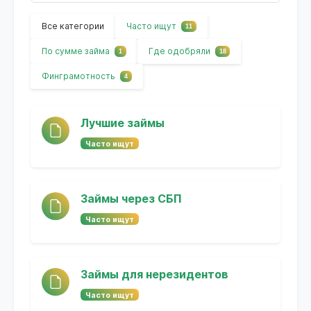
Все категории
Часто ищут
11
По сумме займа
Где одобряли
1
18
Финграмотность
4
Лучшие займы
Часто ищут
Займы через СБП
Часто ищут
Займы для нерезидентов
Часто ищут