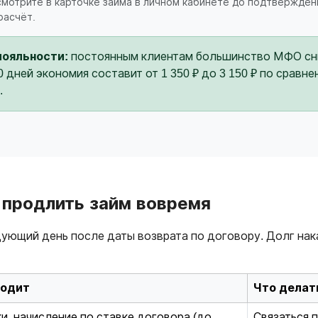
 смотрите в карточке займа в личном кабинете до подтвержден
расчёт.
лояльности:
постоянным клиентам большинство МФО сни
30 дней экономия составит от 1 350 ₽ до 3 150 ₽ по срав
.
е продлить займ вовремя
ующий день после даты возврата по договору. Долг нак
ходит
Что делат
и, начисление по ставке договора (до
Связаться 