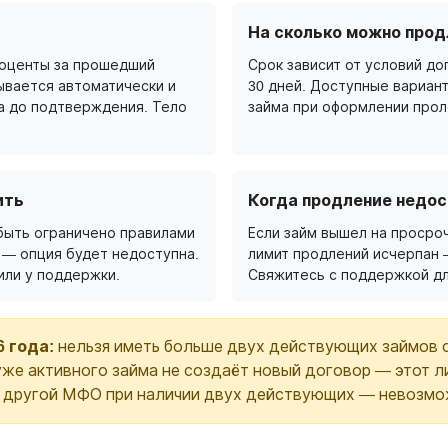
На сколько можно прод
роценты за прошедший
Срок зависит от условий дог
ывается автоматически и
30 дней. Доступные вариан
а до подтверждения. Тело
займа при оформлении прол
ить
Когда продление недос
быть ограничено правилами
Если займ вышел на просроч
 — опция будет недоступна.
лимит продлений исчерпан 
или у поддержки.
Свяжитесь с поддержкой дл
6 года:
нельзя иметь больше двух действующих займов 
же активного займа не создаёт новый договор — этот л
в другой МФО при наличии двух действующих — невозмо