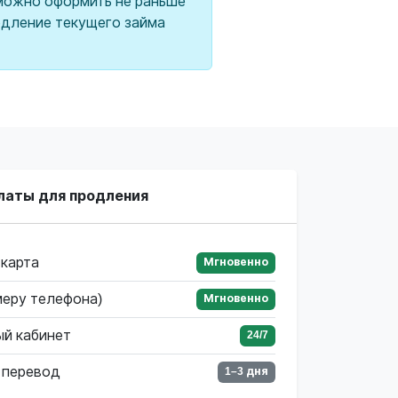
можно оформить не раньше
родление текущего займа
латы для продления
 карта
Мгновенно
меру телефона)
Мгновенно
ый кабинет
24/7
 перевод
1–3 дня