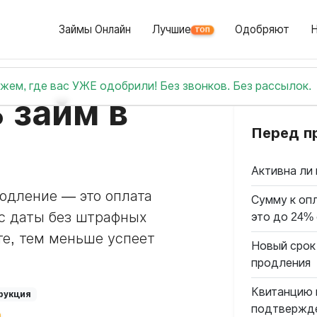
Займы Онлайн
Лучшие
Одобряют
ТОП
жем, где вас УЖЕ одобрили! Без звонков. Без рассылок.
 займ в
Перед п
Активна ли 
родление — это оплата
Сумму к опл
с даты без штрафных
это до 24%
е, тем меньше успеет
Новый срок
продления
Квитанцию 
рукция
подтвержд