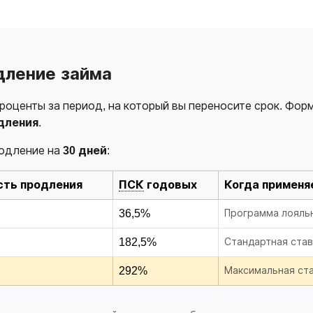
дление займа
оценты за период, на который вы переносите срок. Фор
дления
.
родление на
30 дней
:
ть продления
ПСК
годовых
Когда применя
36,5%
Программа лояльн
182,5%
Стандартная став
292%
Максимальная ста