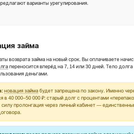
предлагают варианты урегулирования.
ация займа
ты возврата займа на новый срок. Вы оплачиваете начи
олга
переносится вперёд на 7, 14 или 30 дней. Тело долг
ользования деньгами.
а:
новация займа
будет запрещена по закону. Именно чере
ся в 40 000–50 000 ₽: старый долг с процентами «перепа
в силу пролонгация через личный кабинет — единственны
договора.