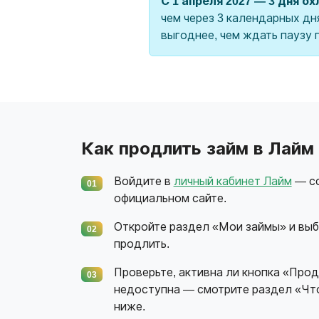
С 1 апреля 2027 — 3 дня о
чем через 3 календарных дн
выгоднее, чем ждать паузу 
Как продлить займ в Лайм
Войдите в
личный кабинет Лайм
— сс
01
официальном сайте.
Откройте раздел «Мои займы» и выб
02
продлить.
Проверьте, активна ли кнопка «Прод
03
недоступна — смотрите раздел «Что
ниже.