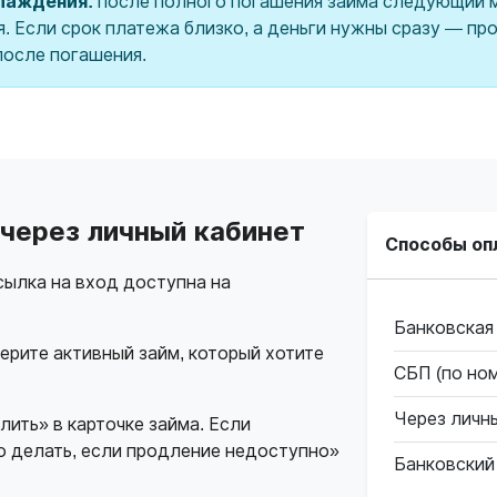
хлаждения:
после полного погашения займа следующий 
я. Если срок платежа близко, а деньги нужны сразу — п
после погашения.
 через личный кабинет
Способы оп
ылка на вход доступна на
Банковская
ерите активный займ, который хотите
СБП (по но
Через личн
лить» в карточке займа. Если
 делать, если продление недоступно»
Банковский