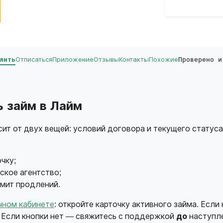
лить
Отписаться
Приложение
Отзывы
Контакты
Похожие
Проверено и
 займ в Лайм
ит от двух вещей: условий договора и текущего статус
чку;
ское агентство;
имит продлений.
чном кабинете
: откройте карточку активного займа. Есл
. Если кнопки нет — свяжитесь с поддержкой
до
наступле