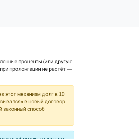
сленные проценты (или другую
а при пролонгации не растёт —
з этот механизм долг в 10
ковывался» в новый договор.
й законный способ