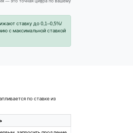
ия — это точная цифра по вашему
жают ставку до 0,1–0,5%/
нению с максимальной ставкой
апливается по ставке из
ь
первым, запросить продление