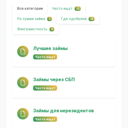
Все категории
Часто ищут
11
По сумме займа
Где одобряли
1
18
Финграмотность
4
Лучшие займы
Часто ищут
Займы через СБП
Часто ищут
Займы для нерезидентов
Часто ищут