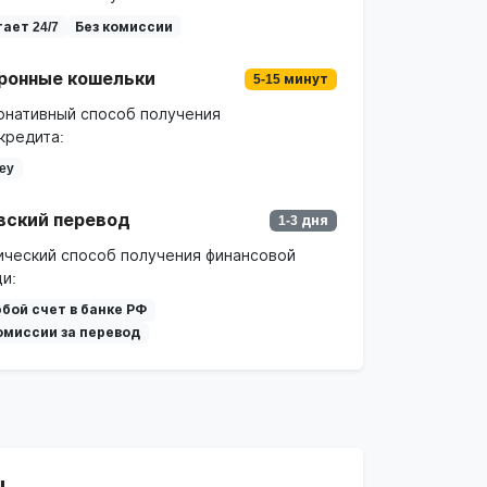
ает 24/7
Без комиссии
ронные кошельки
5-15 минут
рнативный способ получения
кредита:
ey
вский перевод
1-3 дня
ический способ получения финансовой
и:
бой счет в банке РФ
омиссии за перевод
ы