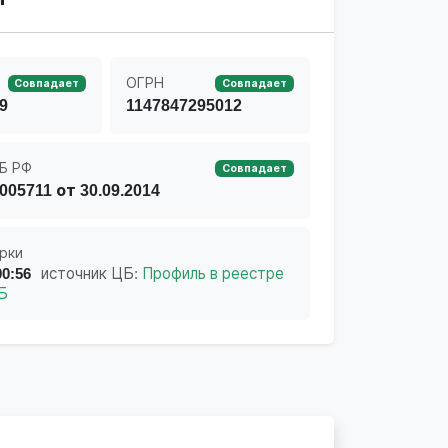
ОГРН
Совпадает
Совпадает
9
1147847295012
Б РФ
Совпадает
005711 от 30.09.2014
рки
00:56
источник ЦБ:
Профиль в реестре
Б