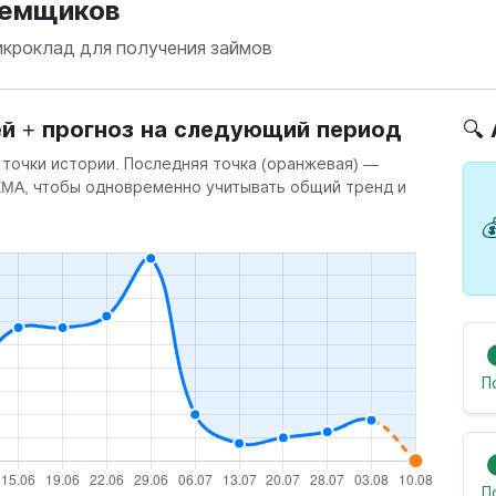
аемщиков
икроклад для получения займов
ей + прогноз на следующий период
🔍
 точки истории. Последняя точка (оранжевая) —
 EMA, чтобы одновременно учитывать общий тренд и

П
П