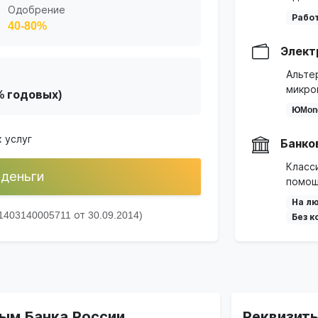
Одобрение
Работ
40-80%
Элект
Альте
микро
2% годовых)
ЮMon
 услуг
Банко
Класс
 деньги
помощ
На лю
403140005711 от 30.09.2014)
Без к
ым Банка России
Реквизит