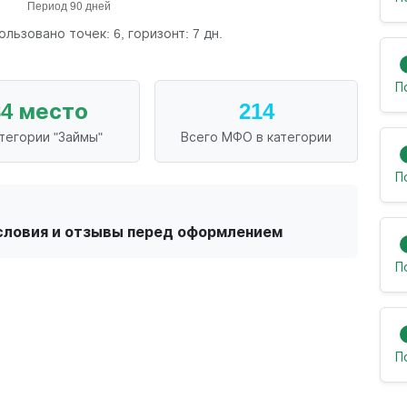
ользовано точек: 6, горизонт: 7 дн.
П
84 место
214
атегории "Займы"
Всего МФО в категории
П
словия и отзывы перед оформлением
П
П