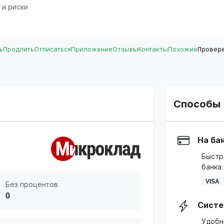
 и риски
ь
Продлить
Отписаться
Приложение
Отзывы
Контакты
Похожие
Провер
Способы 
На ба
Быстр
банка:
VISA
Без процентов
0
Систе
Удобн