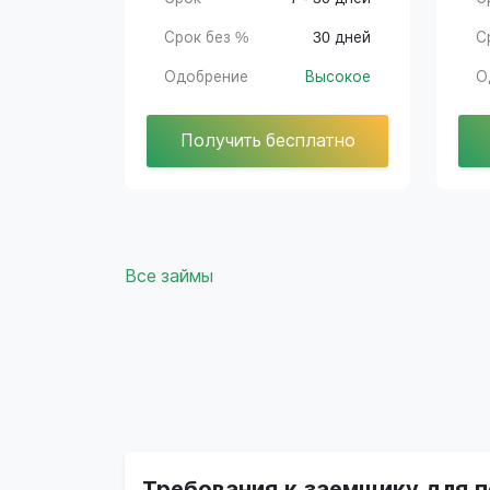
Срок без %
30 дней
С
Одобрение
Высокое
О
Получить бесплатно
Все займы
Требования к заемщику для п