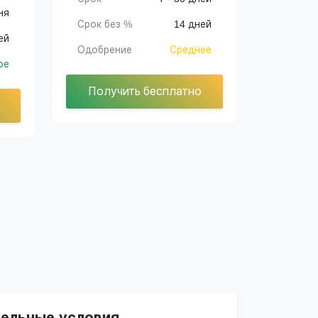
ня
Срок без %
14 дней
ей
Одобрение
Среднее
ое
Получить бесплатно
ельные условия