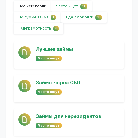
Все категории
Часто ищут
11
По сумме займа
Где одобряли
1
18
Финграмотность
4
Лучшие займы
Часто ищут
Займы через СБП
Часто ищут
Займы для нерезидентов
Часто ищут