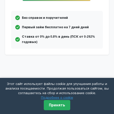
Без справок и поручителей
Первый займ бесплатно на 7 дней дней
Ставка от 0% до 0.8% в день (ПСК от 0-292%
годовых)
Этот сайт использует файлы cookie для улучшения работы и
Онлайн займы которые вы могли
анализа посещаемости. Продолжая пользоваться сайтом, вы
не заметить
соглашаетесь на сбор и использование cookie.
Подробнее о cookie
Принять