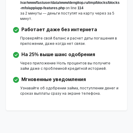
/var/www/fastuser/data/www/dengitop.ru/tmp/blocks/blocks
-mfo/app/app-features.php
on line
114
за 2 минуты — деньги поступят на карту через за 5
минут.
Работает даже без интернета
Проверяйте свой баланс и расчет даты погашения в
приложении, даже когда нет связи.
На 25% выше шанс одобрения
Через приложение Ноль процентов вы получите
займ даже с проблемной кредитной историей.
Мгновенные уведомления
Узнавайте об одобрении займа, поступлении денег и
сроках выплаты сразу на экране телефона.