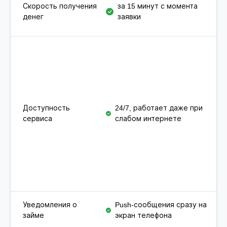
з
Скорость получения
за 15 минут с момента
з
денег
заявки
п
Доступность
24/7, работает даже при
2
сервиса
слабом интернете
и
Уведомления о
Push-сообщения сразу на
П
займе
экран телефона
(