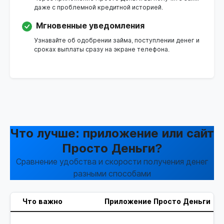
даже с проблемной кредитной историей.
Мгновенные уведомления
Узнавайте об одобрении займа, поступлении денег и
сроках выплаты сразу на экране телефона.
Что лучше: приложение или сайт
Просто Деньги?
Сравнение удобства и скорости получения денег
разными способами
Что важно
Приложение Просто Деньги
С