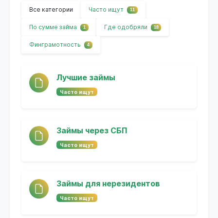
Все категории
Часто ищут
11
По сумме займа
Где одобряли
1
18
Финграмотность
4
Лучшие займы
Часто ищут
Займы через СБП
Часто ищут
Займы для нерезидентов
Часто ищут