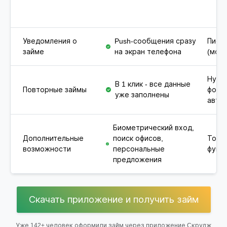
Уведомления о
Push-сообщения сразу
Письм
займе
на экран телефона
(мож
Нужн
В 1 клик - все данные
Повторные займы
форм
уже заполнены
авто
Биометрический вход,
Дополнительные
поиск офисов,
Толь
возможности
персональные
функц
предложения
Скачать приложение и получить займ
Уже 142+ человек оформили займ через приложение Cкрудж