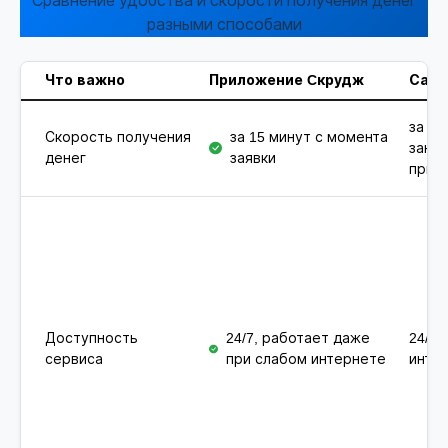
Сравнение удобства и скорости получения денег
разными способами
Что важно
Приложение Cкрудж
Сайт
за 15
Скорость получения
за 15 минут с момента
зано
денег
заявки
при 
Доступность
24/7, работает даже
24/7,
сервиса
при слабом интернете
инте