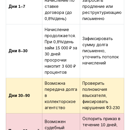
начисление по
запросить
Дни 1–7
ставке
продление или
договора (до
реструктуризацию
0,8%/день)
письменно
Начисление
продолжается.
Зафиксировать
При 0,8%/день
сумму долга
займ 15 000 ₽ за
Дни 8–30
письменно,
30 дней
уточнить потолок
просрочки
начислений
накопит 3 600 ₽
процентов
Возможна
Проверить
передача долга
полномочия
Дни 30–90
в
взыскателя,
коллекторское
фиксировать
агентство
нарушения ФЗ-230
Оспорить приказ в
Возможен
течение 10 дней,
судебный