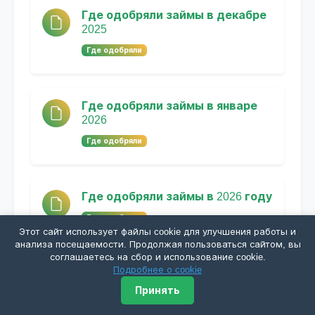
Где одобряли займы в декабре
2025
Где одобряли
Где одобряли займы в январе
2026
Где одобряли
Где одобряли займы в 2026 году
Где одобряли
Этот сайт использует файлы cookie для улучшения работы и
анализа посещаемости. Продолжая пользоваться сайтом, вы
соглашаетесь на сбор и использование cookie.
Подробнее о cookie
Где одобряли займы в феврале
2026
Принять
Где одобряли