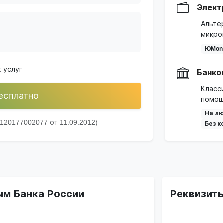
Элект
Альте
микро
ЮMon
 услуг
Банко
Класс
есплатно
помощ
На лю
20177002077 от 11.09.2012)
Без к
ым Банка России
Реквизит