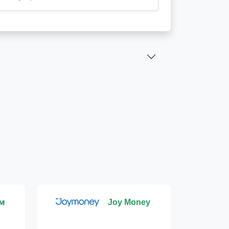
м
Joy Money