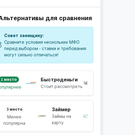
 Альтернативы для сравнения
Совет заемщику:
Сравните условия нескольких МФО

перед выбором - ставки и требования
могут сильно отличаться!
Быстроденьги
1 место
📊
Стоит рассмотреть
опулярнее
Займер
3 место
📈
Займы на
Менее
карту
популярна