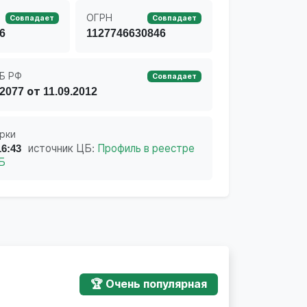
ОГРН
Совпадает
Совпадает
6
1127746630846
Б РФ
Совпадает
2077 от 11.09.2012
рки
16:43
источник ЦБ:
Профиль в реестре
Б
🏆 Очень популярная