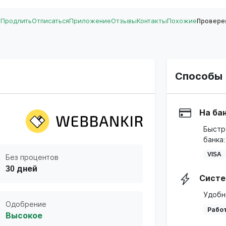
ь
Продлить
Отписаться
Приложение
Отзывы
Контакты
Похожие
Провере
Способы 
На ба
Быстр
банка:
VISA
Без процентов
30 дней
Систе
Удобн
Одобрение
Работ
Высокое