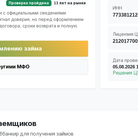
Проверка пройдена
13 лет на рынке
ИНН
и с официальными сведениями
773381212
игнал доверия, но перед оформлением
договора, сроки возврата и полную
Лицензия Ц
212017700
млению займа
Дата прове
ругими МФО
05.08.2026 
Решения Ц
заемщиков
еббанкир для получения займов