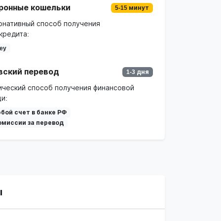
ронные кошельки
5-15 минут
рнативный способ получения
кредита:
ey
вский перевод
1-3 дня
ический способ получения финансовой
и:
бой счет в банке РФ
омиссии за перевод
ы