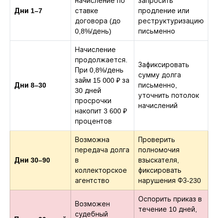
начисление по
запросить
Дни 1–7
ставке
продление или
договора (до
реструктуризацию
0,8%/день)
письменно
Начисление
продолжается.
Зафиксировать
При 0,8%/день
сумму долга
займ 15 000 ₽ за
Дни 8–30
письменно,
30 дней
уточнить потолок
просрочки
начислений
накопит 3 600 ₽
процентов
Возможна
Проверить
передача долга
полномочия
Дни 30–90
в
взыскателя,
коллекторское
фиксировать
агентство
нарушения ФЗ-230
Оспорить приказ в
Возможен
течение 10 дней,
судебный