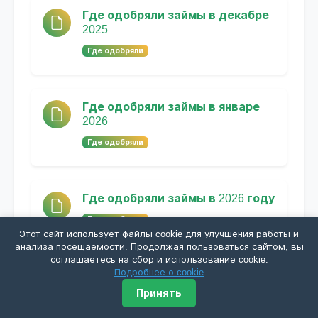
Где одобряли займы в декабре
2025
Где одобряли
Где одобряли займы в январе
2026
Где одобряли
Где одобряли займы в 2026 году
Где одобряли
Этот сайт использует файлы cookie для улучшения работы и
анализа посещаемости. Продолжая пользоваться сайтом, вы
соглашаетесь на сбор и использование cookie.
Подробнее о cookie
Где одобряли займы в феврале
2026
Принять
Где одобряли