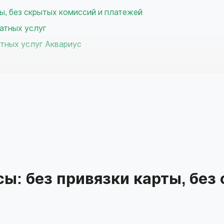
ы, без скрытых комиссий и платежей
атных услуг
атных услуг Аквариус
банка
пешно?
рвисов подбора займов
ы: без привязки карты, без