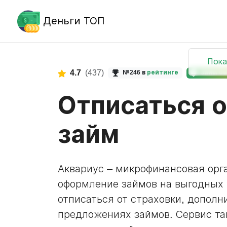
Деньги ТОП
Пока
4.7
(437)
№246 в
рейтинге
Займ б
Отписаться о
займ
Аквариус – микрофинансовая орг
оформление займов на выгодных 
отписаться от страховки, дополн
предложениях займов. Сервис та