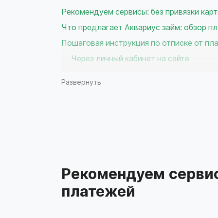
Рекомендуем сервисы: без привязки карт
Что предлагает Аквариус займ: обзор пл
Пошаговая инструкция по отписке от пл
Через личный кабинет на сайте
Через службу поддержки Аквариус
Развернуть
Через мобильное приложение вашего 
Что делать, если отписка не прошла ус
Рекомендации по выбору бесплатных се
Рекомендуем сервис
платежей