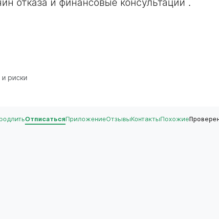
чин отказа и финансовые консультации .
 и риски
родлить
Отписаться
Приложение
Отзывы
Контакты
Похожие
Провере