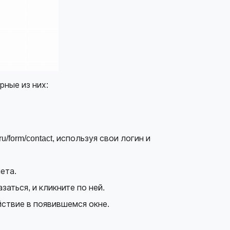
ные из них:
ru/form/contact
, используя свои логин и
ета.
заться, и кликните по ней.
йствие в появившемся окне.