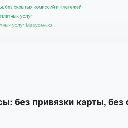
ы, без скрытых комиссий и платежей
 платных услуг
атных услуг Марусенька
банка
пешно?
рвисов подбора займов
ы: без привязки карты, без