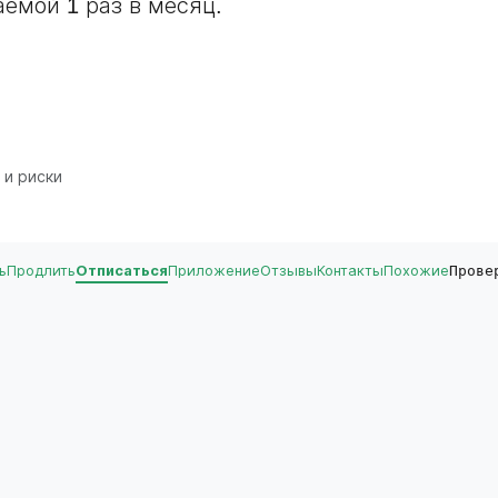
емой 1 раз в месяц.
 и риски
ь
Продлить
Отписаться
Приложение
Отзывы
Контакты
Похожие
Прове