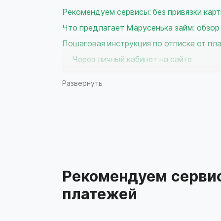
Рекомендуем сервисы: без привязки карт
Что предлагает Марусенька займ: обзор
Пошаговая инструкция по отписке от пл
Через личный кабинет на сайте
Через службу поддержки Марусенька
Развернуть
Через мобильное приложение вашего 
Что делать, если отписка не прошла ус
Рекомендации по выбору бесплатных се
Рекомендуем сервис
платежей