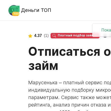
Деньги ТОП
Пока
4.37
(1)
Платный подбор займов
1
Отписаться 
займ
Марусенька – платный сервис по
индивидуальную подборку микр
параметрам. Сервис также может
рейтинга, анализ причин отказа 