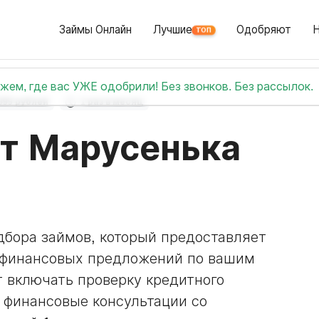
Займы Онлайн
Лучшие
Одобряют
ТОП
жем, где вас УЖЕ одобрили! Без звонков. Без рассылок.
999 рублей
1 раз в месяц
от Марусенька
дбора займов, который предоставляет
офинансовых предложений по вашим
 включать проверку кредитного
и финансовые консультации со