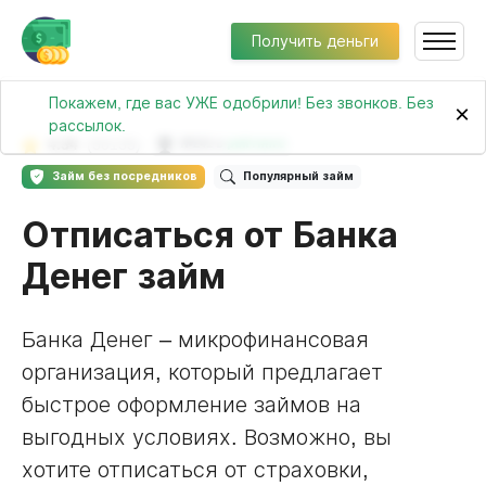
Получить деньги
Покажем, где вас УЖЕ одобрили! Без звонков. Без
×
рассылок.
4.34
(50135)
№241 в
рейтинге
Займ без посредников
Популярный займ
Отписаться от Банка
Денег займ
Банка Денег – микрофинансовая
организация, который предлагает
быстрое оформление займов на
выгодных условиях. Возможно, вы
хотите отписаться от страховки,