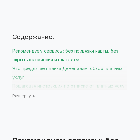
Содержание:
Рекомендуем сервисы: без привязки карты, без
скрытых комиссий и платежей
Что предлагает Банка Денег займ: обзор платных
услуг
Пошаговая инструкция по отписке от платных услуг
Банка Денег
Развернуть
Через личный кабинет на сайте
Через службу поддержки Банка Денег
Через мобильное приложение вашего банка
Что делать, если отписка не прошла успешно?
Рекомендации по выбору бесплатных сервисов