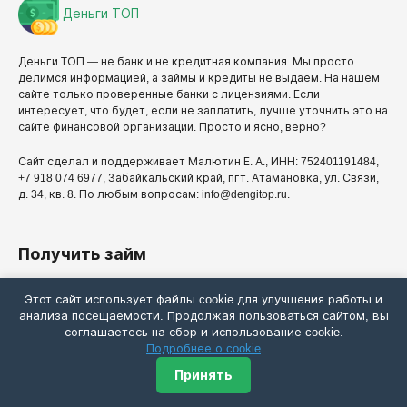
Деньги ТОП
Деньги ТОП — не банк и не кредитная компания. Мы просто
делимся информацией, а займы и кредиты не выдаем. На нашем
сайте только проверенные банки с лицензиями. Если
интересует, что будет, если не заплатить, лучше уточнить это на
сайте финансовой организации. Просто и ясно, верно?
Сайт сделал и поддерживает Малютин Е. А., ИНН: 752401191484,
+7 918 074 6977, Забайкальский край, пгт. Атамановка, ул. Связи,
д. 34, кв. 8. По любым вопросам: info@dengitop.ru.
Получить займ
Этот сайт использует файлы cookie для улучшения работы и
Все займы
анализа посещаемости. Продолжая пользоваться сайтом, вы
соглашаетесь на сбор и использование cookie.
Займы на карту
Подробнее о cookie
Сервисы подбора
Принять
Отписаться от займов