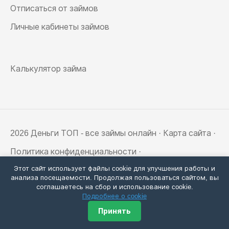
Отписаться от займов
Личные кабинеты займов
Калькулятор займа
2026 Деньги ТОП - все займы онлайн ·
Карта сайта
·
Политика конфиденциальности
·
Этот сайт использует файлы cookie для улучшения работы и
Согласие на сбор cookie
анализа посещаемости. Продолжая пользоваться сайтом, вы
соглашаетесь на сбор и использование cookie.
Информация на сайте носит ознакомительный
Подробнее о cookie
характер и не является публичной офертой,
Принять
определяемой положениями статьи 437
Гражданского кодекса РФ