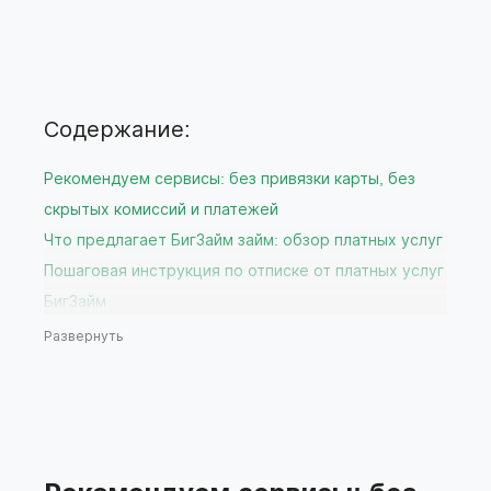
Содержание:
Рекомендуем сервисы: без привязки карты, без
скрытых комиссий и платежей
Что предлагает БигЗайм займ: обзор платных услуг
Пошаговая инструкция по отписке от платных услуг
БигЗайм
Через личный кабинет на сайте
Развернуть
Через службу поддержки БигЗайм
Через мобильное приложение вашего банка
Что делать, если отписка не прошла успешно?
Рекомендации по выбору бесплатных сервисов
подбора займов