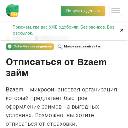
Получить деньги
Покажем, где вас УЖЕ одобрили! Без звонков. Без
×
рассылок.
4.82
(65)
№225 в
рейтинге
Займ без посредников
Малоизвестный займ
Отписаться от Bzaem
займ
Bzaem – микрофинансовая организация,
который предлагает быстрое
оформление займов на выгодных
условиях. Возможно, вы хотите
отписаться от страховки,