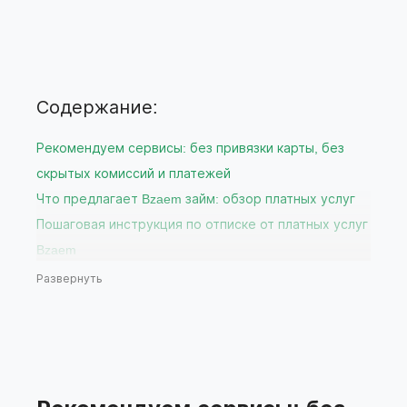
Содержание:
Рекомендуем сервисы: без привязки карты, без
скрытых комиссий и платежей
Что предлагает Bzaem займ: обзор платных услуг
Пошаговая инструкция по отписке от платных услуг
Bzaem
Через личный кабинет на сайте
Развернуть
Через службу поддержки Bzaem
Через мобильное приложение вашего банка
Что делать, если отписка не прошла успешно?
Рекомендации по выбору бесплатных сервисов
подбора займов