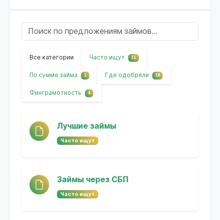
Все категории
Часто ищут
11
По сумме займа
Где одобряли
1
18
Финграмотность
4
Лучшие займы
Часто ищут
Займы через СБП
Часто ищут