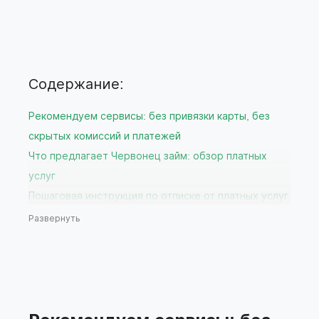
Содержание:
Рекомендуем сервисы: без привязки карты, без
скрытых комиссий и платежей
Что предлагает Червонец займ: обзор платных
услуг
Пошаговая инструкция по отписке от платных услуг
Червонец
Развернуть
Через личный кабинет на сайте
Через службу поддержки Червонец
Через мобильное приложение вашего банка
Что делать, если отписка не прошла успешно?
Рекомендации по выбору бесплатных сервисов