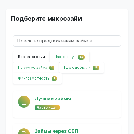
Подберите микрозайм
Все категории
Часто ищут
11
По сумме займа
Где одобряли
1
18
Финграмотность
4
Лучшие займы
Часто ищут
Займы через СБП