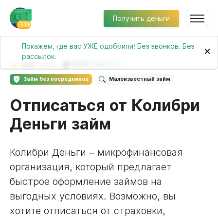
Получить деньги
Покажем, где вас УЖЕ одобрили! Без звонков. Без
×
рассылок.
4.84
(301)
№119 в
рейтинге
Займ без посредников
Малоизвестный займ
Отписаться от Колибри
Деньги займ
Колибри Деньги – микрофинансовая
организация, который предлагает
быстрое оформление займов на
выгодных условиях. Возможно, вы
хотите отписаться от страховки,