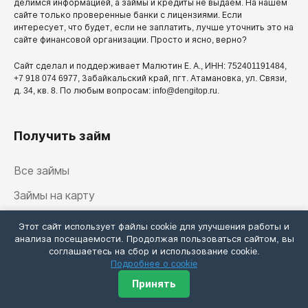
делимся информацией, а займы и кредиты не выдаем. На нашем
сайте только проверенные банки с лицензиями. Если
интересует, что будет, если не заплатить, лучше уточнить это на
сайте финансовой организации. Просто и ясно, верно?
Сайт сделал и поддерживает Малютин Е. А., ИНН: 752401191484,
+7 918 074 6977, Забайкальский край, пгт. Атамановка, ул. Связи,
д. 34, кв. 8. По любым вопросам: info@dengitop.ru.
Получить займ
Все займы
Займы на карту
Сервисы подбора
Этот сайт использует файлы cookie для улучшения работы и
анализа посещаемости. Продолжая пользоваться сайтом, вы
Отписаться от займов
соглашаетесь на сбор и использование cookie.
Подробнее о cookie
Личные кабинеты займов
Принять