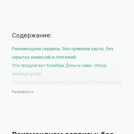
Содержание:
Рекомендуем сервисы: без привязки карты, без
скрытых комиссий и платежей
Что предлагает Колибри Деньги займ: обзор
платных услуг
Пошаговая инструкция по отписке от платных услуг
Колибри Деньги
Развернуть
Через личный кабинет на сайте
Через службу поддержки Колибри Деньги
Через мобильное приложение вашего банка
Что делать, если отписка не прошла успешно?
Рекомендации по выбору бесплатных сервисов