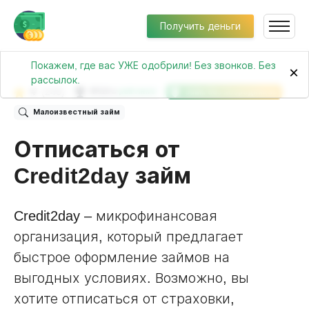
Получить деньги
Покажем, где вас УЖЕ одобрили! Без звонков. Без
×
рассылок.
4
(246)
№118 в
рейтинге
Займ без посредников
Малоизвестный займ
Отписаться от
Credit2day займ
Credit2day – микрофинансовая
организация, который предлагает
быстрое оформление займов на
выгодных условиях. Возможно, вы
хотите отписаться от страховки,