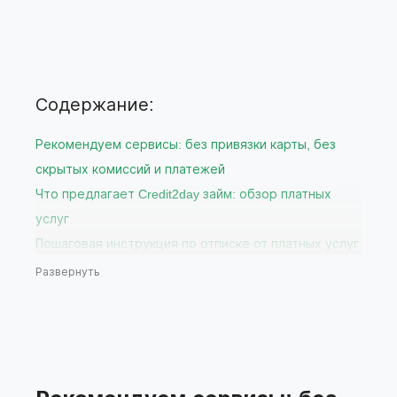
Содержание:
Рекомендуем сервисы: без привязки карты, без
скрытых комиссий и платежей
Что предлагает Credit2day займ: обзор платных
услуг
Пошаговая инструкция по отписке от платных услуг
Credit2day
Развернуть
Через личный кабинет на сайте
Через службу поддержки Credit2day
Через мобильное приложение вашего банка
Что делать, если отписка не прошла успешно?
Рекомендации по выбору бесплатных сервисов