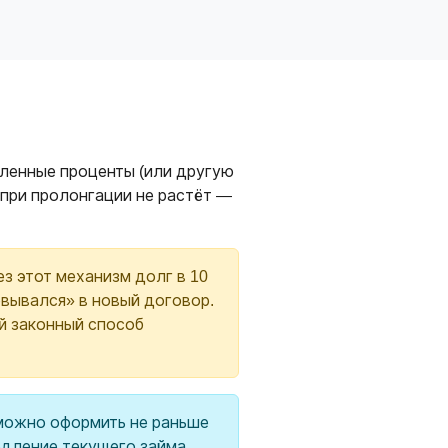
сленные проценты (или другую
а при пролонгации не растёт —
з этот механизм долг в 10
ковывался» в новый договор.
й законный способ
можно оформить не раньше
родление текущего займа