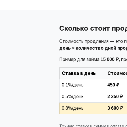
Сколько стоит про
Стоимость продления — это пр
день × количество дней про
Пример для займа
15 000 ₽
, п
Ставка в день
Стоимос
0,1%/день
450 ₽
0,5%/день
2 250 ₽
0,8%/день
3 600 ₽
Точную ставку и сумму к оплате