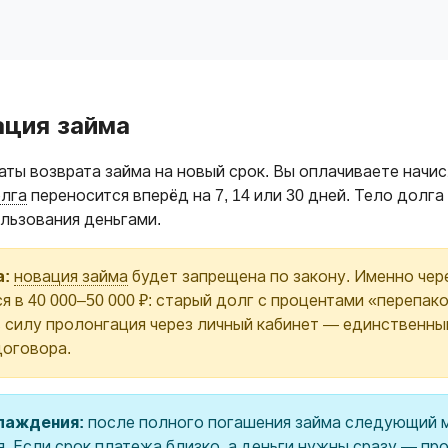
ация займа
ты возврата займа на новый срок. Вы оплачиваете начи
олга
переносится вперёд на 7, 14 или 30 дней. Тело долг
ользования деньгами.
а:
новация займа
будет запрещена по закону. Именно чере
ся в 40 000–50 000 ₽: старый долг с процентами «перепа
в силу пролонгация через личный кабинет — единственны
договора.
хлаждения:
после полного погашения займа следующий 
я. Если срок платежа близко, а деньги нужны сразу — п