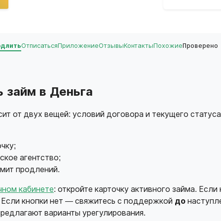
одлить
Отписаться
Приложение
Отзывы
Контакты
Похожие
Проверено
 займ в Деньга
ит от двух вещей: условий договора и текущего статус
чку;
ское агентство;
имит продлений.
чном кабинете
: откройте карточку активного займа. Есл
. Если кнопки нет — свяжитесь с поддержкой
до
наступле
предлагают варианты урегулирования.