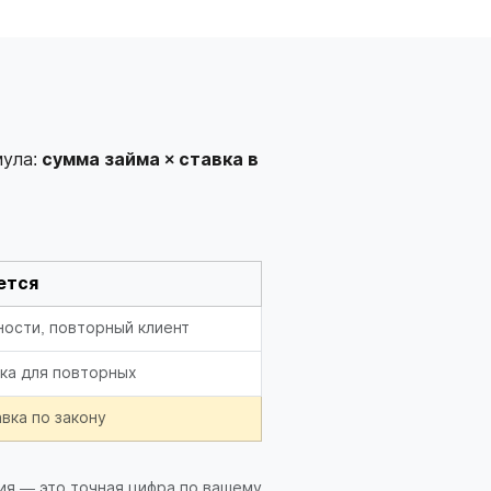
мула:
сумма займа × ставка в
ется
ости, повторный клиент
ка для повторных
вка по закону
ия — это точная цифра по вашему