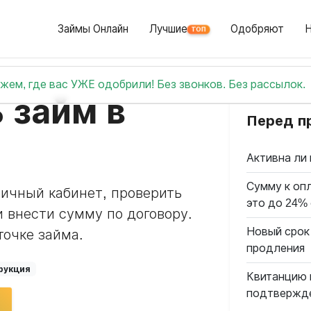
Займы Онлайн
Лучшие
Одобряют
ТОП
жем, где вас УЖЕ одобрили! Без звонков. Без рассылок.
 займ в
Перед п
Активна ли 
Сумму к опл
личный кабинет, проверить
это до 24%
 внести сумму по договору.
Новый срок
точке займа.
продления
рукция
Квитанцию 
подтвержд