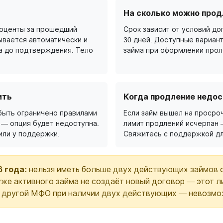
На сколько можно прод
роценты за прошедший
Срок зависит от условий дог
ывается автоматически и
30 дней. Доступные вариан
а до подтверждения. Тело
займа при оформлении прол
ить
Когда продление недос
быть ограничено правилами
Если займ вышел на просроч
 — опция будет недоступна.
лимит продлений исчерпан 
или у поддержки.
Свяжитесь с поддержкой дл
6 года:
нельзя иметь больше двух действующих займов 
же активного займа не создаёт новый договор — этот л
в другой МФО при наличии двух действующих — невозмо