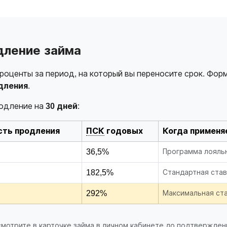
дление займа
оценты за период, на который вы переносите срок. Фор
дления
.
родление на
30 дней
:
ть продления
ПСК
годовых
Когда применя
36,5%
Программа лояльн
182,5%
Стандартная став
292%
Максимальная ста
 смотрите в карточке займа в личном кабинете до подтвержден