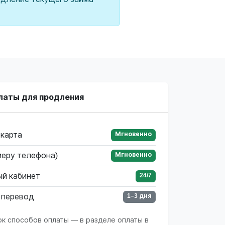
латы для продления
 карта
Мгновенно
меру телефона)
Мгновенно
ый кабинет
24/7
 перевод
1–3 дня
ок способов оплаты — в разделе оплаты в