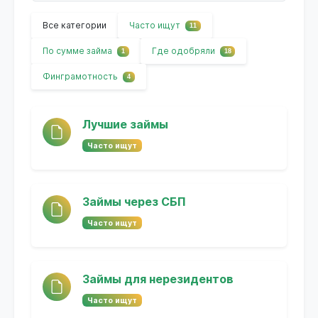
Все категории
Часто ищут
11
По сумме займа
Где одобряли
1
18
Финграмотность
4
Лучшие займы
Часто ищут
Займы через СБП
Часто ищут
Займы для нерезидентов
Часто ищут