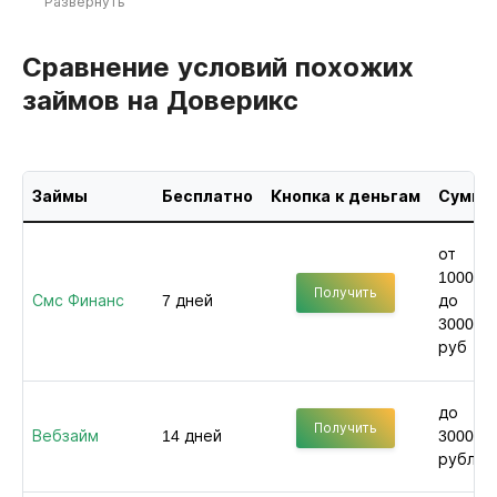
Развернуть
Сравнение условий похожих
займов на Доверикс
Займы
Бесплатно
Кнопка к деньгам
Сумма
от
1000
Получить
Смс Финанс
7 дней
до
30000
руб
до
Получить
Вебзайм
14 дней
30000
рублей