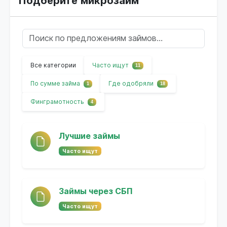
Подберите микрозайм
Все категории
Часто ищут
11
По сумме займа
Где одобряли
1
18
Финграмотность
4
Лучшие займы
Часто ищут
Займы через СБП
Часто ищут