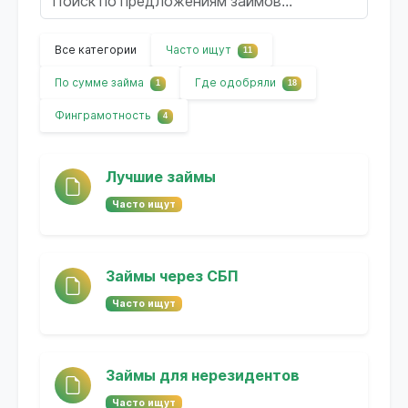
Все категории
Часто ищут
11
По сумме займа
Где одобряли
1
18
Финграмотность
4
Лучшие займы
Часто ищут
Займы через СБП
Часто ищут
Займы для нерезидентов
Часто ищут