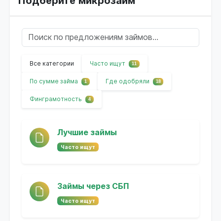
Подберите микрозайм
Все категории
Часто ищут
11
По сумме займа
Где одобряли
1
18
Финграмотность
4
Лучшие займы
Часто ищут
Займы через СБП
Часто ищут