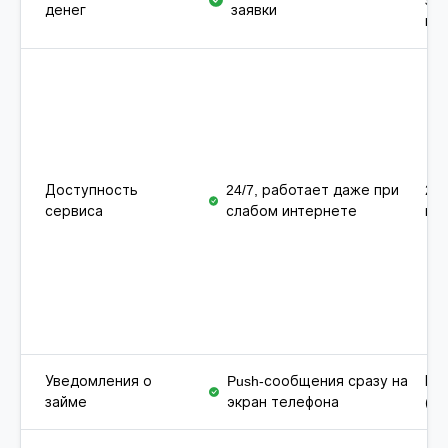
за
денег
заявки
пр
Доступность
24/7, работает даже при
24/
сервиса
слабом интернете
ин
Уведомления о
Push-сообщения сразу на
Пис
займе
экран телефона
(м