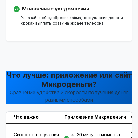
Мгновенные уведомления
Узнавайте об одобрении займа, поступлении денег и
сроках выплаты сразу на экране телефона.
Что лучше: приложение или сайт
Микроденьги?
Сравнение удобства и скорости получения денег
разными способами
Что важно
Приложение Микроденьги
Са
за 
Скорость получения
за 30 минут с момента