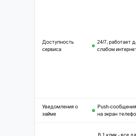
Доступность
24/7, работает 
сервиса
слабом интерне
Уведомления о
Push-сообщения
займе
на экран телеф
В 1 клик - все д