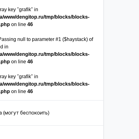
ray key "grafik" in
ta/www/dengitop.ru/tmp/blocks/blocks-
.php
on line
46
 Passing null to parameter #1 ($haystack) of
d in
ta/www/dengitop.ru/tmp/blocks/blocks-
.php
on line
46
ray key "grafik" in
ta/www/dengitop.ru/tmp/blocks/blocks-
.php
on line
46
 (могут беспокоить)