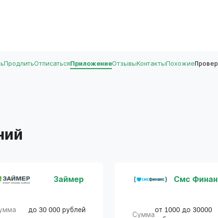
ть
Продлить
Отписаться
Приложение
Отзывы
Контакты
Похожие
Провер
ний
Займер
Смс Финан
умма
до 30 000 рублей
от 1000 до 30000
Сумма