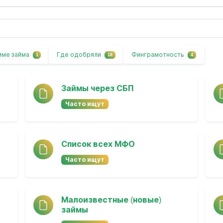
мме займа
Где одобряли
Финграмотность
1
18
4
Займы через СБП
Часто ищут
Список всех МФО
Часто ищут
Малоизвестные (новые)
займы