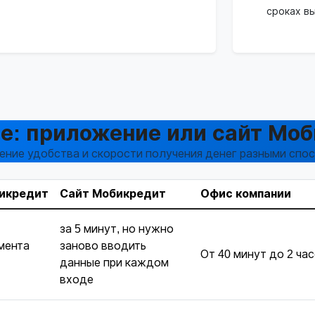
сроках вы
е: приложение или сайт Мо
ение удобства и скорости получения денег разными спо
икредит
Сайт Мобикредит
Офис компании
за 5 минут, но нужно
омента
заново вводить
От 40 минут до 2 ча
данные при каждом
входе