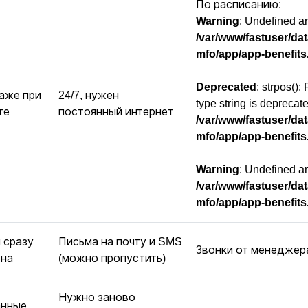
По расписанию:
Warning
: Undefined ar
/var/www/fastuser/da
mfo/app/app-benefits
Deprecated
: strpos():
даже при
24/7, нужен
type string is deprecate
те
постоянный интернет
/var/www/fastuser/da
mfo/app/app-benefits
Warning
: Undefined ar
/var/www/fastuser/da
mfo/app/app-benefits
 сразу
Письма на почту и SMS
Звонки от менеджера
она
(можно пропустить)
Нужно заново
анные