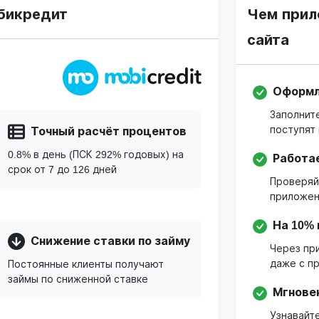
бикредит
Чем прил
сайта
Оформле
Заполните
поступят 
Точный расчёт процентов
0.8% в день (ПСК 292% годовых) на
Работа
срок от 7 до 126 дней
Проверяй
приложени
На 10%
Снижение ставки по займу
Через пр
даже с п
Постоянные клиенты получают
займы по сниженной ставке
Мгнове
Узнавайт