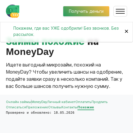
Получить деньги
Покажем, где вас УЖЕ одобрили! Без звонков. Без
×
рассылок.
Займы похожие
на
MoneyDay
Ищете выгодный микрозайм, похожий на
MoneyDay? Чтобы увеличить шансы на одобрение,
подайте заявки сразу в несколько компаний. Так у
вас больше шансов получить нужную сумму.
Онлайн займы
MoneyDay
Личный кабинет
Оплатить
Продлить
Отписаться
Приложение
Отзывы
Контакты
Похожие
Проверено и обновлено: 18.05.2026