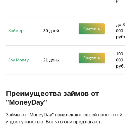
₽
до 30
Получить
Займер
30 дней
000
рублей
100
Получить
Joy Money
21 день
000
руб.
Преимущества займов от
"MoneyDay"
Займы от "MoneyDay" привлекают своей простотой
и доступностью. Вот что они предлагают: