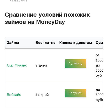
Развернуть
Сравнение условий похожих
займов на MoneyDay
Займы
Бесплатно
Кнопка к деньгам
Сумма
от
1000
Получить
Смс Финанс
7 дней
до
30000
руб
до
Получить
Вебзайм
14 дней
30000
рублей