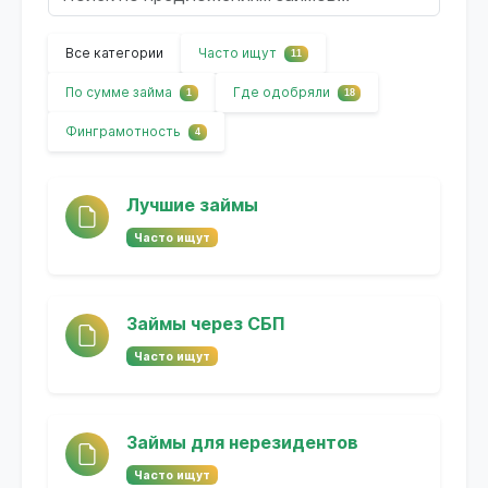
Все категории
Часто ищут
11
По сумме займа
Где одобряли
1
18
Финграмотность
4
Лучшие займы
Часто ищут
Займы через СБП
Часто ищут
Займы для нерезидентов
Часто ищут