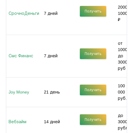
2000 -
Получить
СрочноДеньги
7 дней
100000
₽
от
1000
Получить
Смс Финанс
7 дней
до
30000
руб
100
Получить
Joy Money
21 день
000
руб.
до
Получить
Вебзайм
14 дней
30000
рублей