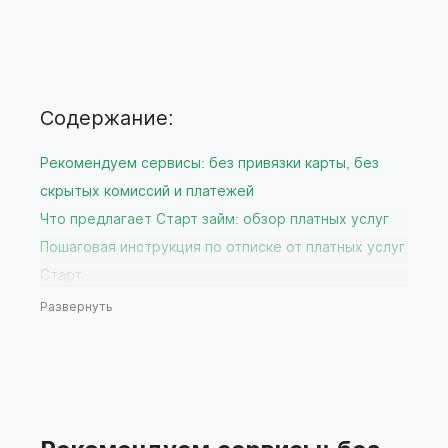
Содержание:
Рекомендуем сервисы: без привязки карты, без
скрытых комиссий и платежей
Что предлагает Старт займ: обзор платных услуг
Пошаговая инструкция по отписке от платных услуг
Старт
Через личный кабинет на сайте
Развернуть
Через службу поддержки Старт
Через мобильное приложение вашего банка
Что делать, если отписка не прошла успешно?
Рекомендации по выбору бесплатных сервисов
подбора займов