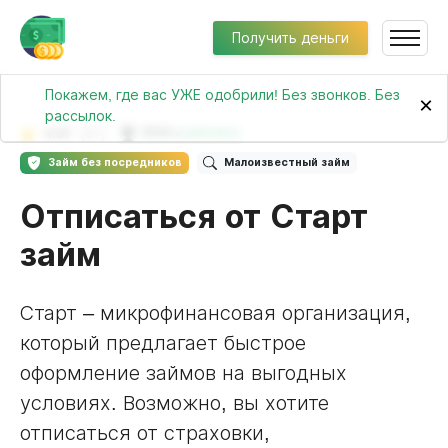
Получить деньги
Покажем, где вас УЖЕ одобрили! Без звонков. Без
×
рассылок.
4.57
(67)
№256 в
рейтинге
Займ без посредников
Малоизвестный займ
Отписаться от Старт
займ
Старт – микрофинансовая организация,
который предлагает быстрое
оформление займов на выгодных
условиях. Возможно, вы хотите
отписаться от страховки,