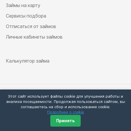
Займы на карту
Сервисы подбора
Отписаться от займов
Личные кабинеты займов
Калькулятор займа
Этот сайт использует файлы cookie для улучшения работы и
2026 Деньги ТОП - все займы онлайн ·
Карта сайта
·
анализа посещаемости. Продолжая пользоваться сайтом, вы
соглашаетесь на сбор и использование cookie.
Политика конфиденциальности
·
Подробнее о cookie
Согласие на сбор cookie
Принять
Информация на сайте носит ознакомительный