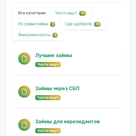
Все категории
Часто ищут
11
По сумме займа
Где одобряли
1
18
Финграмотность
4
Лучшие займы
Часто ищут
Займы через СБП
Часто ищут
Займы для нерезидентов
Часто ищут