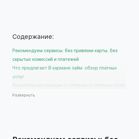
Содержание:
Рекомендуем сервисы: без привязки карты, без
скрытых комиссий и платежей
Что предлагает В кармане займ: обзор платных
услуг
Пошаговая инструкция по отписке от платных услуг
В кармане
Развернуть
Через личный кабинет на сайте
Через службу поддержки В кармане
Через мобильное приложение вашего банка
Что делать, если отписка не прошла успешно?
Рекомендации по выбору бесплатных сервисов