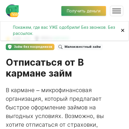
Получить деньги
Покажем, где вас УЖЕ одобрили! Без звонков. Без
×
рассылок.
4.23
(45)
№203 в
рейтинге
Займ без посредников
Малоизвестный займ
Отписаться от В
кармане займ
В кармане – микрофинансовая
организация, который предлагает
быстрое оформление займов на
выгодных условиях. Возможно, вы
хотите отписаться от страховки,