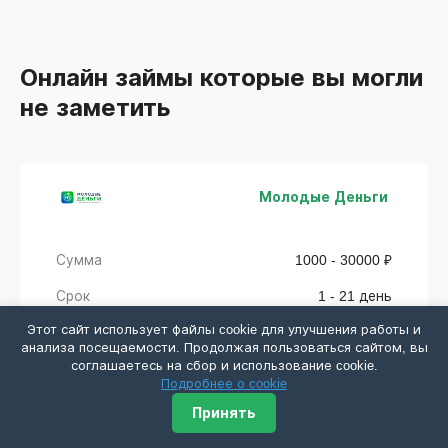
Онлайн займы которые вы могли
не заметить
Молодые Деньги
Сумма
1000 - 30000 ₽
Срок
1 - 21 день
Этот сайт использует файлы cookie для улучшения работы и
Срок без %
21 день
анализа посещаемости. Продолжая пользоваться сайтом, вы
соглашаетесь на сбор и использование cookie.
Одобрение
Низкое
Подробнее о cookie
Принять
Получить деньги